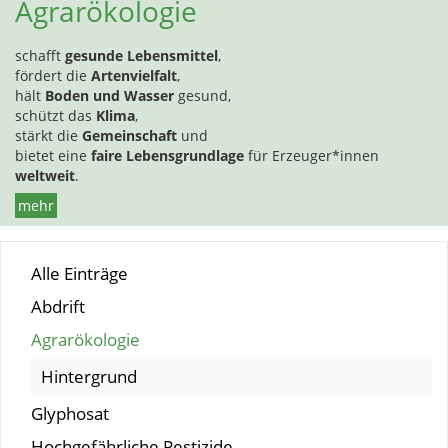
Agrarökologie
schafft
gesunde Lebensmittel
,
fördert die
Artenvielfalt
,
hält
Boden und Wasser
gesund,
schützt das
Klima
,
stärkt die
Gemeinschaft
und
bietet eine
faire Lebensgrundlage
für Erzeuger*innen
weltweit
.
mehr
Alle Einträge
Abdrift
Agrarökologie
Hintergrund
Glyphosat
Hochgefährliche Pestizide