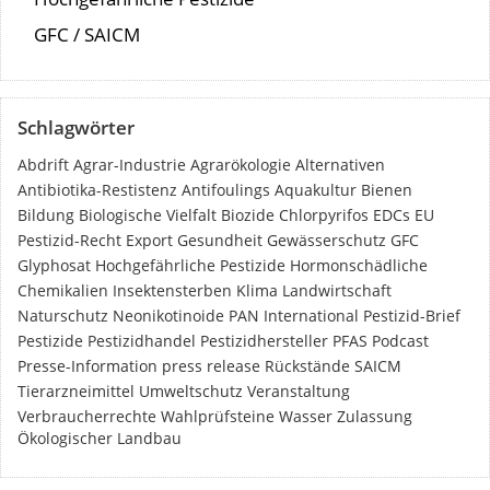
GFC / SAICM
Schlagwörter
Abdrift
Agrar-Industrie
Agrarökologie
Alternativen
Antibiotika-Restistenz
Antifoulings
Aquakultur
Bienen
Bildung
Biologische Vielfalt
Biozide
Chlorpyrifos
EDCs
EU
Pestizid-Recht
Export
Gesundheit
Gewässerschutz
GFC
Glyphosat
Hochgefährliche Pestizide
Hormonschädliche
Chemikalien
Insektensterben
Klima
Landwirtschaft
Naturschutz
Neonikotinoide
PAN International
Pestizid-Brief
Pestizide
Pestizidhandel
Pestizidhersteller
PFAS
Podcast
Presse-Information
press release
Rückstände
SAICM
Tierarzneimittel
Umweltschutz
Veranstaltung
Verbraucherrechte
Wahlprüfsteine
Wasser
Zulassung
Ökologischer Landbau