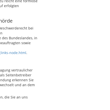
zu reicht eine formlose
uf erfolgten
ehörde
 Beschwerderecht bei
in
e des Bundeslandes, in
beauftragten sowie
_links-node.html
.
agung vertraulicher
als Seitenbetreiber
bindung erkennen Sie
« wechselt und an dem
n, die Sie an uns