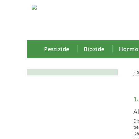
Pestizide
Biozide
Hormon
H
1.
A
Di
pe
Da