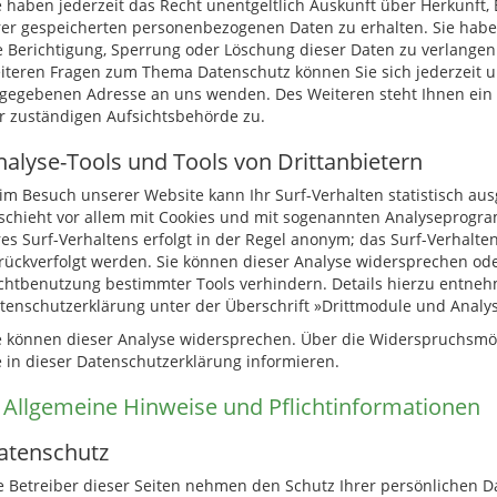
e haben jederzeit das Recht unentgeltlich Auskunft über Herkunft
rer gespeicherten personenbezogenen Daten zu erhalten. Sie hab
e Berichtigung, Sperrung oder Löschung dieser Daten zu verlangen
iteren Fragen zum Thema Datenschutz können Sie sich jederzeit 
gegebenen Adresse an uns wenden. Des Weiteren steht Ihnen ein
r zuständigen Aufsichtsbehörde zu.
nalyse-Tools und Tools von Drittanbietern
im Besuch unserer Website kann Ihr Surf-Verhalten statistisch au
schieht vor allem mit Cookies und mit sogenannten Analyseprogr
res Surf-Verhaltens erfolgt in der Regel anonym; das Surf-Verhalte
rückverfolgt werden. Sie können dieser Analyse widersprechen ode
chtbenutzung bestimmter Tools verhindern. Details hierzu entneh
tenschutzerklärung unter der Überschrift »Drittmodule und Analys
e können dieser Analyse widersprechen. Über die Widerspruchsmö
e in dieser Datenschutzerklärung informieren.
. Allgemeine Hinweise und Pflichtinformationen
atenschutz
e Betreiber dieser Seiten nehmen den Schutz Ihrer persönlichen Da