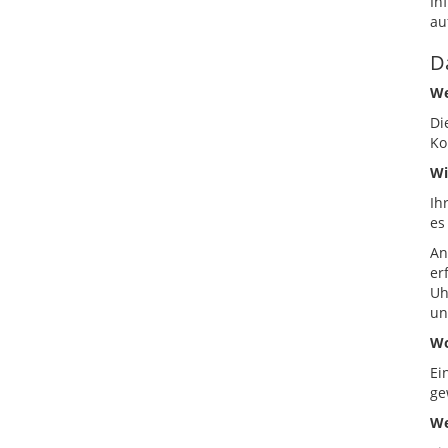
In
au
D
We
Di
Ko
Wi
Ih
es
An
er
Uh
un
Wo
Ei
ge
We