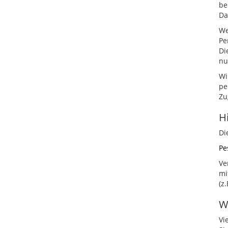
be
Da
We
Pe
Di
nu
Wi
pe
Zu
H
Di
Pe
Ve
mi
(z
W
Vi