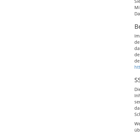
Si
Mi
Da
B
Im
de
da
de
de
ht
S
Di
In
se
da
Sc
We
üb