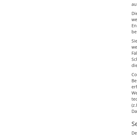
au
Di
we
En
be
Si
we
Fä
Sc
di
Co
Be
er
We
te
(z
Da
S
De