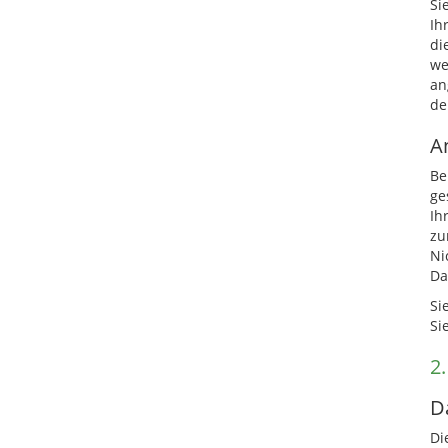
Si
Ih
di
we
an
de
A
Be
ge
Ih
zu
Ni
Da
Si
Si
2
D
Di