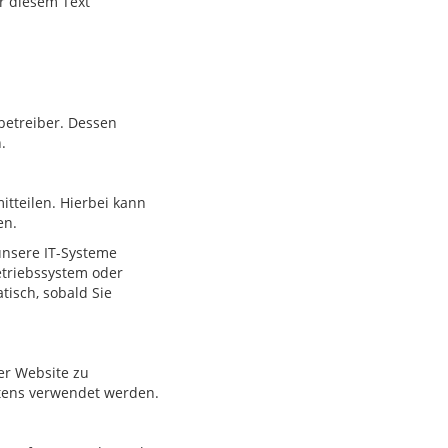
r diesem Text
betreiber. Dessen
.
tteilen. Hierbei kann
en.
nsere IT-Systeme
Betriebssystem oder
tisch, sobald Sie
der Website zu
ltens verwendet werden.