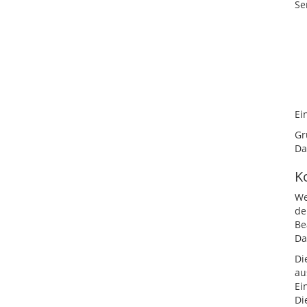
Se
Ei
Gr
Da
K
We
de
Be
Da
Di
au
Ei
Di