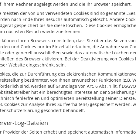
f Ihrem Rechner abgelegt werden und die Ihr Browser speichert.
e meisten der von uns verwendeten Cookies sind so genannte „Sess
rden nach Ende Ihres Besuchs automatisch gelöscht. Andere Cooki
dgerät gespeichert bis Sie diese löschen. Diese Cookies ermöglich
im nächsten Besuch wiederzuerkennen.
e können Ihren Browser so einstellen, dass Sie über das Setzen von
rden und Cookies nur im Einzelfall erlauben, die Annahme von Co
lle oder generell ausschließen sowie das automatische Löschen de
hließen des Browser aktivieren. Bei der Deaktivierung von Cookies 
eser Website eingeschränkt sein.
okies, die zur Durchführung des elektronischen Kommunikationsv
reitstellung bestimmter, von Ihnen erwünschter Funktionen (z.B. 
forderlich sind, werden auf Grundlage von Art. 6 Abs. 1 lit. f DSGV
bsitebetreiber hat ein berechtigtes Interesse an der Speicherung 
chnisch fehlerfreien und optimierten Bereitstellung seiner Dienste
.B. Cookies zur Analyse Ihres Surfverhaltens) gespeichert werden, 
tenschutzerklärung gesondert behandelt.
erver-Log-Dateien
r Provider der Seiten erhebt und speichert automatisch Informati