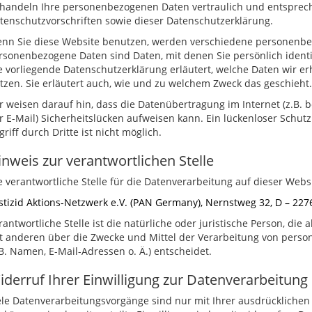
handeln Ihre personenbezogenen Daten vertraulich und entsprech
tenschutzvorschriften sowie dieser Datenschutzerklärung.
nn Sie diese Website benutzen, werden verschiedene personenb
rsonenbezogene Daten sind Daten, mit denen Sie persönlich identi
e vorliegende Datenschutzerklärung erläutert, welche Daten wir e
tzen. Sie erläutert auch, wie und zu welchem Zweck das geschieht.
r weisen darauf hin, dass die Datenübertragung im Internet (z.B.
r E-Mail) Sicherheitslücken aufweisen kann. Ein lückenloser Schut
griff durch Dritte ist nicht möglich.
inweis zur verantwortlichen Stelle
e verantwortliche Stelle für die Datenverarbeitung auf dieser Websit
stizid Aktions-Netzwerk e.V. (PAN Germany), Nernstweg 32, D – 2
rantwortliche Stelle ist die natürliche oder juristische Person, die
t anderen über die Zwecke und Mittel der Verarbeitung von pers
.B. Namen, E-Mail-Adressen o. Ä.) entscheidet.
iderruf Ihrer Einwilligung zur Datenverarbeitung
ele Datenverarbeitungsvorgänge sind nur mit Ihrer ausdrücklichen 