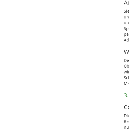
A
Si
un
un
Sp
pe
Ad
W
De
Üb
wi
Sc
Ma
3
C
Di
Re
nu