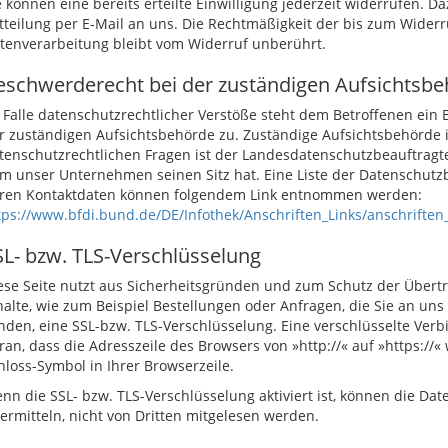
e können eine bereits erteilte Einwilligung jederzeit widerrufen. Da
tteilung per E-Mail an uns. Die Rechtmäßigkeit der bis zum Widerr
tenverarbeitung bleibt vom Widerruf unberührt.
eschwerderecht bei der zuständigen Aufsichtsb
 Falle datenschutzrechtlicher Verstöße steht dem Betroffenen ein
r zuständigen Aufsichtsbehörde zu. Zuständige Aufsichtsbehörde 
tenschutzrechtlichen Fragen ist der Landesdatenschutzbeauftragt
m unser Unternehmen seinen Sitz hat. Eine Liste der Datenschutz
ren Kontaktdaten können folgendem Link entnommen werden:
tps://www.bfdi.bund.de/DE/Infothek/Anschriften_Links/anschriften
SL- bzw. TLS-Verschlüsselung
ese Seite nutzt aus Sicherheitsgründen und zum Schutz der Übertr
halte, wie zum Beispiel Bestellungen oder Anfragen, die Sie an uns 
nden, eine SSL-bzw. TLS-Verschlüsselung. Eine verschlüsselte Ver
ran, dass die Adresszeile des Browsers von »http://« auf »https://
hloss-Symbol in Ihrer Browserzeile.
nn die SSL- bzw. TLS-Verschlüsselung aktiviert ist, können die Date
ermitteln, nicht von Dritten mitgelesen werden.