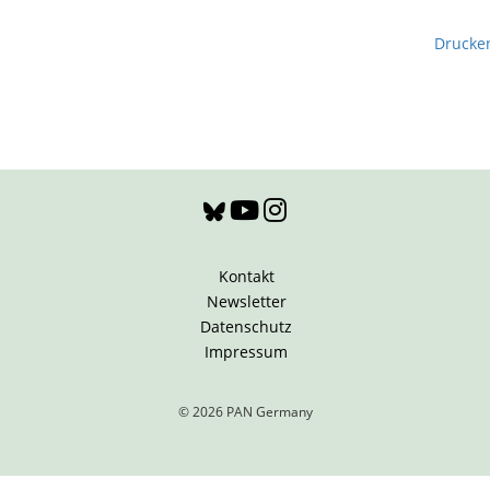
Drucke
Kontakt
Newsletter
Datenschutz
Impressum
© 2026 PAN Germany