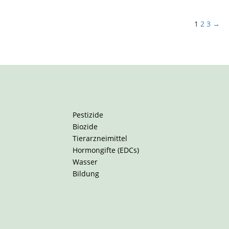
1
2
3
→
Pestizide
Biozide
Tierarzneimittel
Hormongifte (EDCs)
Wasser
Bildung