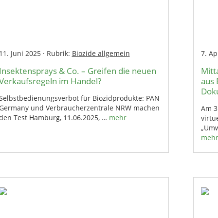
11. Juni 2025
·
Rubrik:
Biozide allgemein
7. Ap
Insektensprays & Co. – Greifen die neuen
Mitt
Verkaufsregeln im Handel?
aus 
Dok
Selbstbedienungsverbot für Biozidprodukte: PAN
Germany und Verbraucherzentrale NRW machen
Am 3
den Test Hamburg, 11.06.2025, …
mehr
virt
„Umw
meh