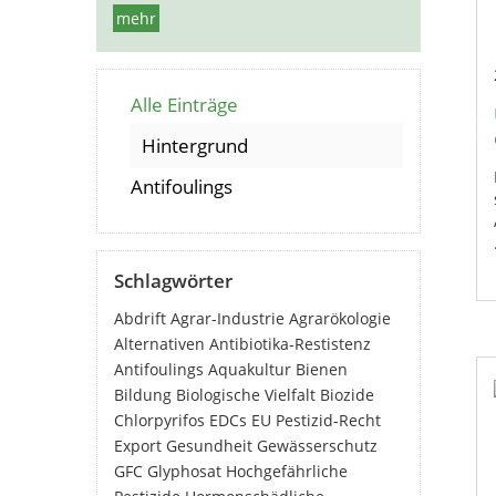
mehr
Alle Einträge
Hintergrund
Antifoulings
Schlagwörter
Abdrift
Agrar-Industrie
Agrarökologie
Alternativen
Antibiotika-Restistenz
Antifoulings
Aquakultur
Bienen
Bildung
Biologische Vielfalt
Biozide
Chlorpyrifos
EDCs
EU Pestizid-Recht
Export
Gesundheit
Gewässerschutz
GFC
Glyphosat
Hochgefährliche