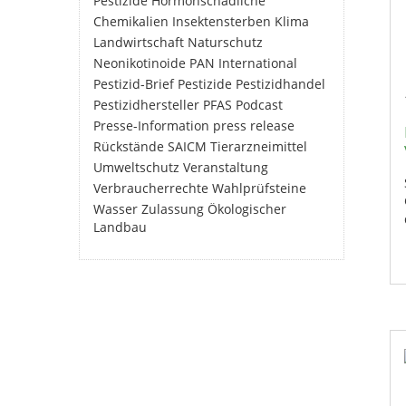
Pestizide
Hormonschädliche
Chemikalien
Insektensterben
Klima
Landwirtschaft
Naturschutz
Neonikotinoide
PAN International
Pestizid-Brief
Pestizide
Pestizidhandel
Pestizidhersteller
PFAS
Podcast
Presse-Information
press release
Rückstände
SAICM
Tierarzneimittel
Umweltschutz
Veranstaltung
Verbraucherrechte
Wahlprüfsteine
Wasser
Zulassung
Ökologischer
Landbau