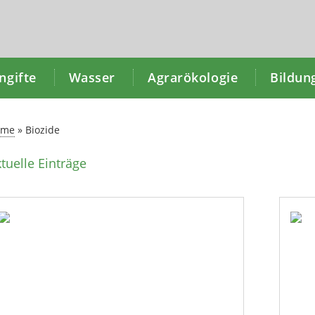
gifte
Wasser
Agrarökologie
Bildun
ome
»
Biozide
tuelle Einträge