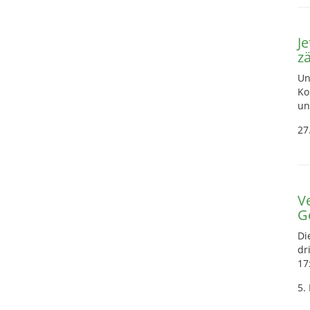
J
zä
Un
Ko
un
27
V
G
Di
dr
17
5.