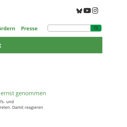
PAN Archiv
ördern
Presse
g
h ernst genommen
fs- und
reten. Damit reagieren