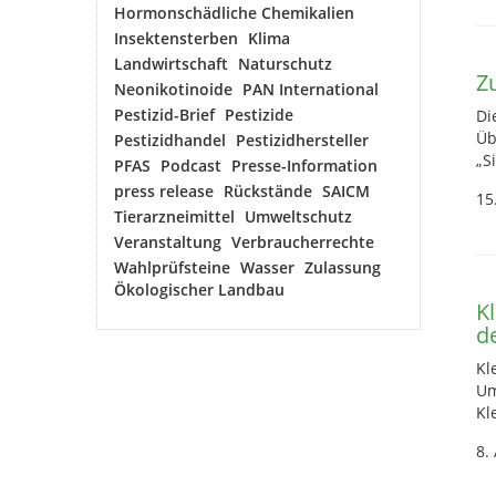
Hormonschädliche Chemikalien
Insektensterben
Klima
Landwirtschaft
Naturschutz
Z
Neonikotinoide
PAN International
Pestizid-Brief
Pestizide
Di
Üb
Pestizidhandel
Pestizidhersteller
„S
PFAS
Podcast
Presse-Information
press release
Rückstände
SAICM
15
Tierarzneimittel
Umweltschutz
Veranstaltung
Verbraucherrechte
Wahlprüfsteine
Wasser
Zulassung
Ökologischer Landbau
K
d
Kl
Um
Kl
8.