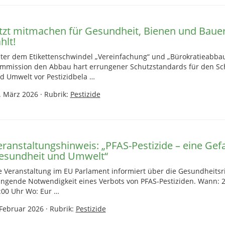
etzt mitmachen für Gesundheit, Bienen und Baue
hlt!
ter dem Etikettenschwindel „Vereinfachung“ und „Bürokratieabbau
mmission den Abbau hart errungener Schutzstandards für den Sc
d Umwelt vor Pestizidbela …
. März 2026
·
Rubrik:
Pestizide
eranstaltungshinweis: „PFAS-Pestizide – eine Gefa
esundheit und Umwelt“
e Veranstaltung im EU Parlament informiert über die Gesundheitsr
ingende Notwendigkeit eines Verbots von PFAS-Pestiziden. Wann: 24
:00 Uhr Wo: Eur …
 Februar 2026
·
Rubrik:
Pestizide