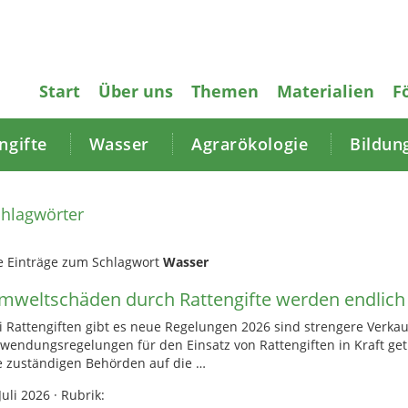
Start
Über uns
Themen
Materialien
F
gifte
Wasser
Agrarökologie
Bildun
hlagwörter
e Einträge zum Schlagwort
Wasser
mweltschäden durch Rattengifte werden endlic
i Rattengiften gibt es neue Regelungen 2026 sind strengere Verkau
wendungsregelungen für den Einsatz von Rattengiften in Kraft get
e zuständigen Behörden auf die …
Juli 2026
·
Rubrik: