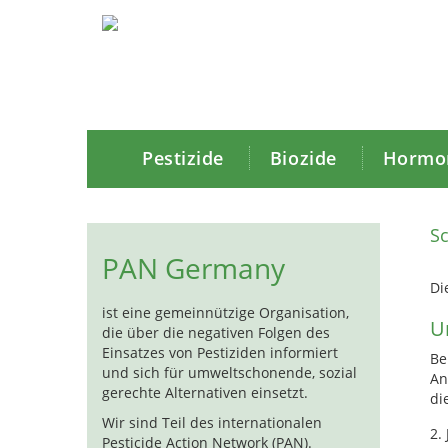
Pestizide
Biozide
Hormon
Sc
PAN Germany
Di
ist eine gemeinnützige Organisation,
U
die über die negativen Folgen des
Einsatzes von Pestiziden informiert
Be
und sich für umweltschonende, sozial
An
gerechte Alternativen einsetzt.
di
Wir sind Teil des internationalen
2. 
Pesticide Action Network (PAN).