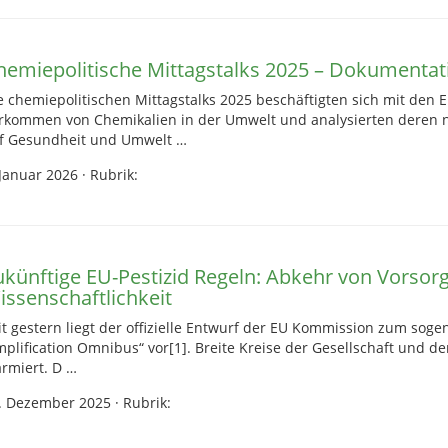
hemiepolitische Mittagstalks 2025 – Dokumentatio
e chemiepolitischen Mittagstalks 2025 beschäftigten sich mit den
rkommen von Chemikalien in der Umwelt und analysierten deren 
f Gesundheit und Umwelt …
 Januar 2026
·
Rubrik:
ukünftige EU-Pestizid Regeln: Abkehr von Vorsor
issenschaftlichkeit
it gestern liegt der offizielle Entwurf der EU Kommission zum sog
mplification Omnibus“ vor[1]. Breite Kreise der Gesellschaft und de
armiert. D …
. Dezember 2025
·
Rubrik: