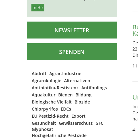
mehr
B
NEWSLETTER
K
Ge
22
SPENDEN
Di
11
Abdrift
Agrar-Industrie
Agrarökologie
Alternativen
Antibiotika-Restistenz
Antifoulings
Aquakultur
Bienen
Bildung
U
Biologische Vielfalt
Biozide
Im
Chlorpyrifos
EDCs
Ge
EU Pestizid-Recht
Export
ha
Gesundheit
Gewässerschutz
GFC
Glyphosat
4.
Hochgefährliche Pestizide