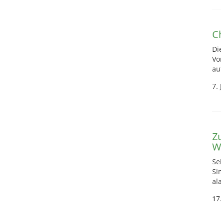
C
Di
Vo
au
7.
Z
W
Se
Si
al
17