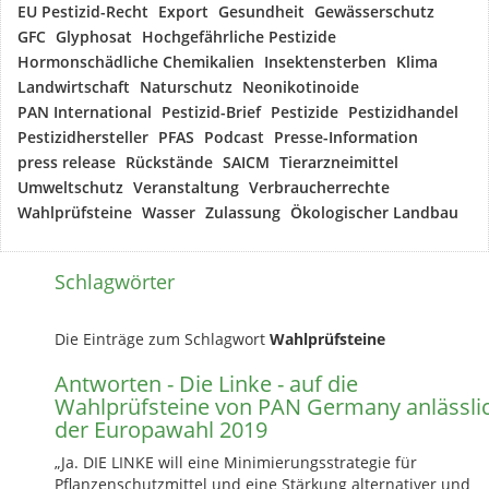
EU Pestizid-Recht
Export
Gesundheit
Gewässerschutz
GFC
Glyphosat
Hochgefährliche Pestizide
Hormonschädliche Chemikalien
Insektensterben
Klima
Landwirtschaft
Naturschutz
Neonikotinoide
PAN International
Pestizid-Brief
Pestizide
Pestizidhandel
Pestizidhersteller
PFAS
Podcast
Presse-Information
press release
Rückstände
SAICM
Tierarzneimittel
Umweltschutz
Veranstaltung
Verbraucherrechte
Wahlprüfsteine
Wasser
Zulassung
Ökologischer Landbau
Schlagwörter
Die Einträge zum Schlagwort
Wahlprüfsteine
Antworten - Die Linke - auf die
Wahlprüfsteine von PAN Germany anlässli
der Europawahl 2019
„Ja. DIE LINKE will eine Minimierungsstrategie für
Pflanzenschutzmittel und eine Stärkung alternativer und