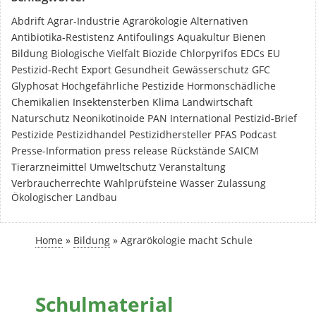
Abdrift
Agrar-Industrie
Agrarökologie
Alternativen
Antibiotika-Restistenz
Antifoulings
Aquakultur
Bienen
Bildung
Biologische Vielfalt
Biozide
Chlorpyrifos
EDCs
EU
Pestizid-Recht
Export
Gesundheit
Gewässerschutz
GFC
Glyphosat
Hochgefährliche Pestizide
Hormonschädliche
Chemikalien
Insektensterben
Klima
Landwirtschaft
Naturschutz
Neonikotinoide
PAN International
Pestizid-Brief
Pestizide
Pestizidhandel
Pestizidhersteller
PFAS
Podcast
Presse-Information
press release
Rückstände
SAICM
Tierarzneimittel
Umweltschutz
Veranstaltung
Verbraucherrechte
Wahlprüfsteine
Wasser
Zulassung
Ökologischer Landbau
Home
»
Bildung
»
Agrarökologie macht Schule
Schulmaterial