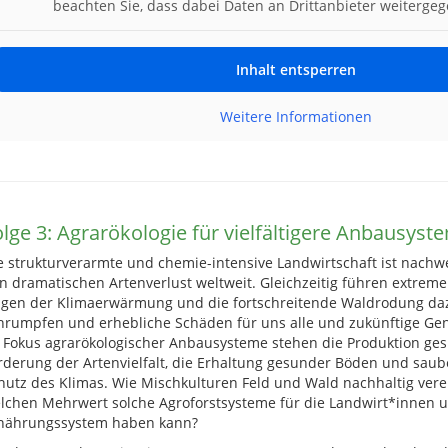
beachten Sie, dass dabei Daten an Drittanbieter weiterge
Inhalt entsperren
Weitere Informationen
olge 3: Agrarökologie für vielfältigere Anbausyst
e strukturverarmte und chemie-intensive Landwirtschaft ist nachwei
n dramatischen Artenverlust weltweit. Gleichzeitig führen extreme
lgen der Klimaerwärmung und die fortschreitende Waldrodung daz
hrumpfen und erhebliche Schäden für uns alle und zukünftige Ge
 Fokus agrarökologischer Anbausysteme stehen die Produktion ges
rderung der Artenvielfalt, die Erhaltung gesunder Böden und sau
hutz des Klimas. Wie Mischkulturen Feld und Wald nachhaltig ver
lchen Mehrwert solche Agroforstsysteme für die Landwirt*innen 
nährungssystem haben kann?