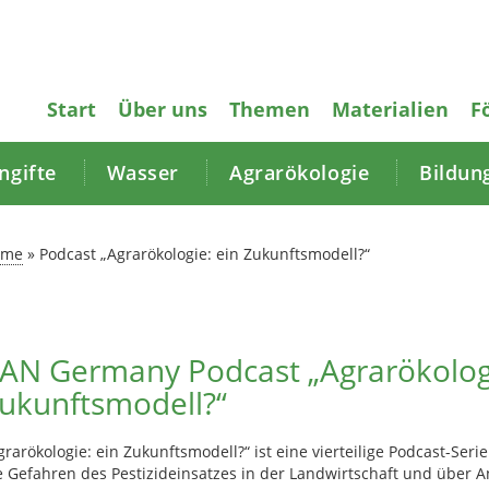
Start
Über uns
Themen
Materialien
F
gifte
Wasser
Agrarökologie
Bildun
ome
»
Podcast „Agrarökologie: ein Zukunftsmodell?“
AN Germany Podcast „Agrarökologi
ukunftsmodell?“
grarökologie: ein Zukunftsmodell?“ ist eine vierteilige Podcast-Se
e Gefahren des Pestizideinsatzes in der Landwirtschaft und über A