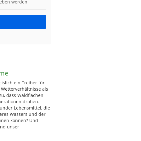
geben werden.
eme
slich ein Treiber für
 Wetterverhältnisse als
u, dass Waldflächen
nerationen drohen.
under Lebensmittel, die
beres Wassers und der
einen können? Und
und unser