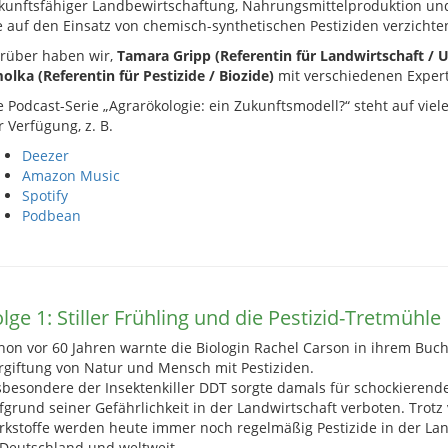
kunftsfähiger Landbewirtschaftung, Nahrungsmittelproduktion un
e auf den Einsatz von chemisch-synthetischen Pestiziden verzichte
rüber haben wir,
Tamara Gripp (Referentin für Landwirtschaft / 
olka (Referentin für Pestizide / Biozide)
mit verschiedenen Exper
e Podcast-Serie „Agrarökologie: ein Zukunftsmodell?“ steht auf vie
r Verfügung, z. B.
Deezer
Amazon Music
Spotify
Podbean
lge 1: Stiller Frühling und die Pestizid-Tretmühle
hon vor 60 Jahren warnte die Biologin Rachel Carson in ihrem Buch 
rgiftung von Natur und Mensch mit Pestiziden.
sbesondere der Insektenkiller DDT sorgte damals für schockieren
fgrund seiner Gefährlichkeit in der Landwirtschaft verboten. Trotz 
rkstoffe werden heute immer noch regelmäßig Pestizide in der Lan
 Deutschland und weltweit.