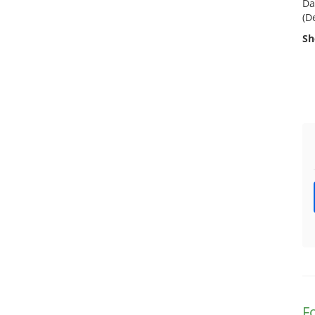
Da
(D
Sh
F