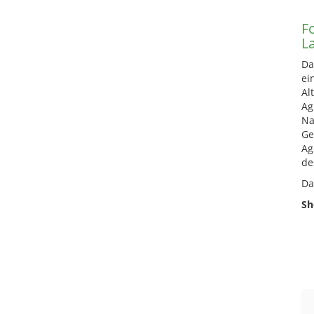
Fo
L
Da
ei
Al
Ag
Na
Ge
Ag
de
Da
Sh