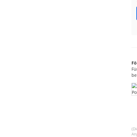
Fö
Fü
be
(Di
An