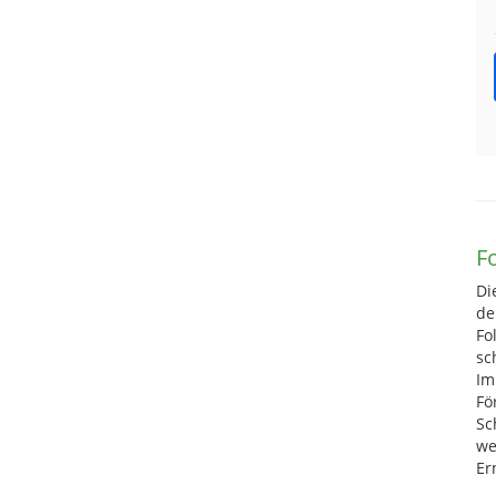
F
Di
de
Fo
sc
Im
Fö
Sc
we
Er