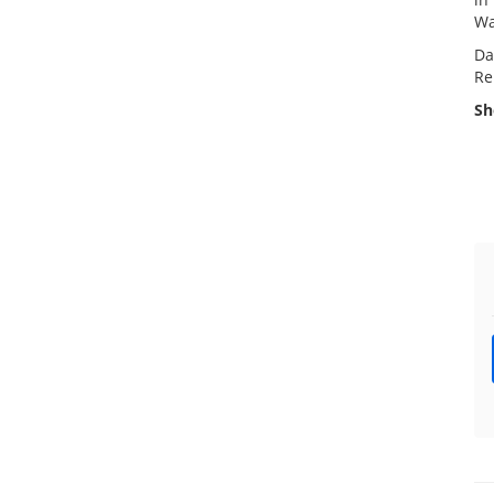
Wa
Da
Re
Sh