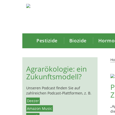
Pestizide
Biozide
Hormon
H
Agrarökologie: ein
Zukunftsmodell?
P
Unseren Podcast finden Sie auf
Z
zahlreichen Podcast-Plattformen, z. B.
Deezer
„A
Amazon Music
di