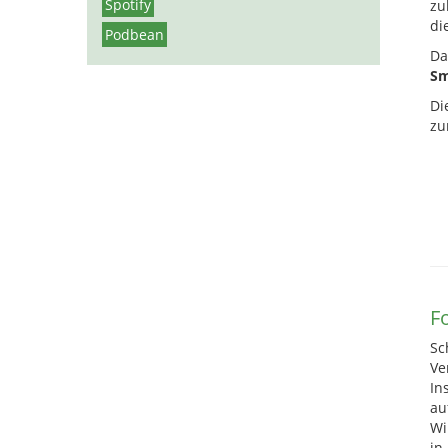
Spotify
zu
di
Podbean
Da
Sm
Di
zu
Fo
Sc
Ve
In
au
Wi
in