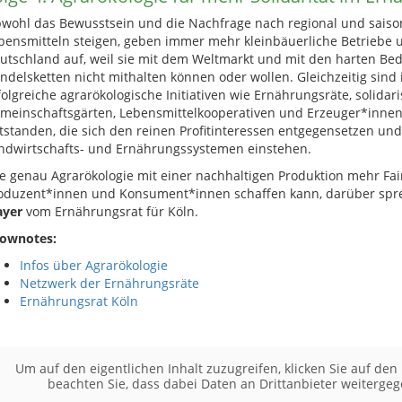
wohl das Bewusstsein und die Nachfrage nach regional und saiso
bensmitteln steigen, geben immer mehr kleinbäuerliche Betriebe 
utschland auf, weil sie mit dem Weltmarkt und mit den harten Be
ndelsketten nicht mithalten können oder wollen. Gleichzeitig sind 
folgreiche agrarökologische Initiativen wie Ernährungsräte, solidar
meinschaftsgärten, Lebensmittelkooperativen und Erzeuger*inne
tstanden, die sich den reinen Profitinteressen entgegensetzen und f
ndwirtschafts- und Ernährungssystemen einstehen.
e genau Agrarökologie mit einer nachhaltigen Produktion mehr Fai
oduzent*innen und Konsument*innen schaffen kann, darüber spr
yer
vom Ernährungsrat für Köln.
ownotes:
Infos über Agrarökologie
Netzwerk der Ernährungsräte
Ernährungsrat Köln
Um auf den eigentlichen Inhalt zuzugreifen, klicken Sie auf den 
beachten Sie, dass dabei Daten an Drittanbieter weiterge