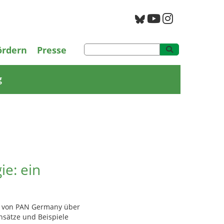
PAN Archiv
ördern
Presse
g
e: ein
rie von PAN Germany über
nsätze und Beispiele