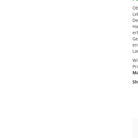
Ob
Le
De
Ha
er
Ge
en
La
Wi
Pr
Ma
Sh