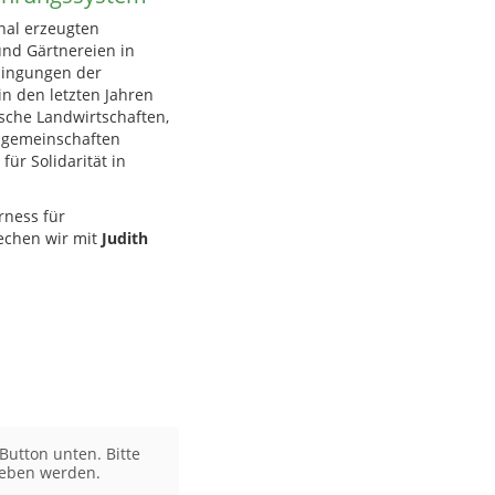
nal erzeugten
und Gärtnereien in
dingungen der
in den letzten Jahren
ische Landwirtschaften,
ngemeinschaften
ür Solidarität in
rness für
echen wir mit
Judith
Button unten. Bitte
geben werden.