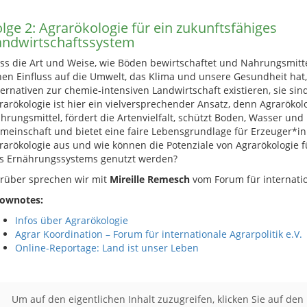
lge 2: Agrarökologie für ein zukunftsfähiges
andwirtschaftssystem
ss die Art und Weise, wie Böden bewirtschaftet und Nahrungsmitt
nen Einfluss auf die Umwelt, das Klima und unsere Gesundheit hat, 
ternativen zur chemie-intensiven Landwirtschaft existieren, sie sin
rarökologie ist hier ein vielversprechender Ansatz, denn Agraröko
hrungsmittel, fördert die Artenvielfalt, schützt Boden, Wasser und K
meinschaft und bietet eine faire Lebensgrundlage für Erzeuger*in
rarökologie aus und wie können die Potenziale von Agrarökologie f
s Ernährungssystems genutzt werden?
rüber sprechen wir mit
Mireille Remesch
vom Forum für internation
ownotes:
Infos über Agrarökologie
Agrar Koordination – Forum für internationale Agrarpolitik e.V.
Online-Reportage: Land ist unser Leben
Um auf den eigentlichen Inhalt zuzugreifen, klicken Sie auf den 