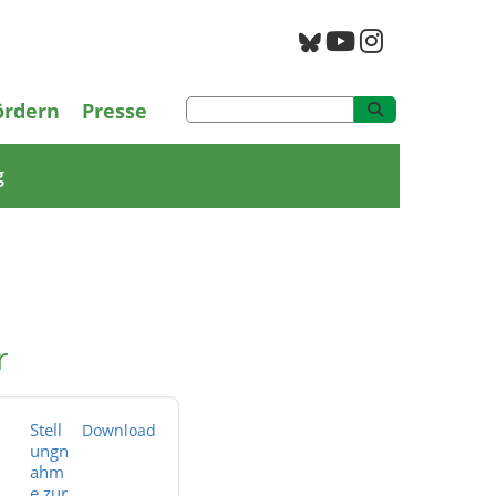
PAN Archiv
ördern
Presse
g
r
Stell
Download
ungn
ahm
e zur