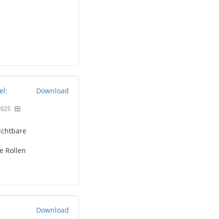
wie
Chemikalien
unser
Trinkwasser
gefährden“
PFAS...
el:
Download
2025
ichtbare
e Rollen
Download