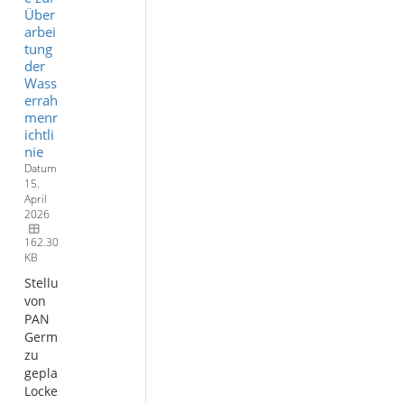
Über
arbei
tung
der
Wass
errah
menr
ichtli
nie
Datum:
15.
April
2026
162.30
KB
Stellungnahme
von
PAN
Germany
zu
geplanten
Lockerungen