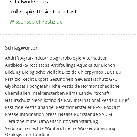
Schulworkshops
Rollenspiel Unsichtbare Last
Wissensspiel Pestizide
Schlagwörter
Abdrift
Agrar-Industrie
Agrarökologie
Alternativen
Antibiotika-Restistenz
Antifoulings
Aquakultur
Bienen
Bildung
Biologische Vielfalt
Biozide
Chlorpyrifos
EDCs
EU
Pestizid-Recht
Export
Gesundheit
Gewässerschutz
GFC
Glyphosat
Hochgefährliche Pestizide
Hormonschädliche
Chemikalien
Insektensterben
Klima
Landwirtschaft
Naturschutz
Neonikotinoide
PAN International
Pestizid-Brief
Pestizide
Pestizidhandel
Pestizidhersteller
PFAS
Podcast
Presse-Information
press release
Rückstände
SAICM
Tierarzneimittel
Umweltschutz
Veranstaltung
Verbraucherrechte
Wahlprüfsteine
Wasser
Zulassung
Ökologischer Landbau