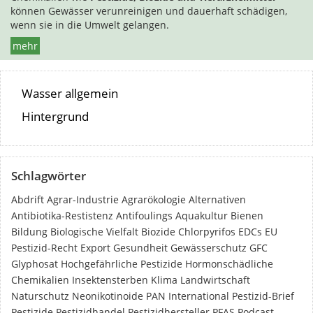
können Gewässer verunreinigen und dauerhaft schädigen,
wenn sie in die Umwelt gelangen.
mehr
Wasser allgemein
Hintergrund
Schlagwörter
Abdrift
Agrar-Industrie
Agrarökologie
Alternativen
Antibiotika-Restistenz
Antifoulings
Aquakultur
Bienen
Bildung
Biologische Vielfalt
Biozide
Chlorpyrifos
EDCs
EU
Pestizid-Recht
Export
Gesundheit
Gewässerschutz
GFC
Glyphosat
Hochgefährliche Pestizide
Hormonschädliche
Chemikalien
Insektensterben
Klima
Landwirtschaft
Naturschutz
Neonikotinoide
PAN International
Pestizid-Brief
Pestizide
Pestizidhandel
Pestizidhersteller
PFAS
Podcast