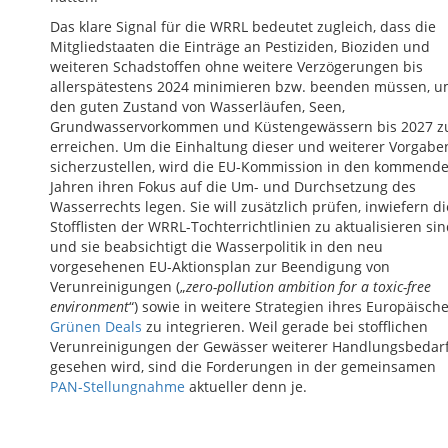
Das klare Signal für die WRRL bedeutet zugleich, dass die
Mitgliedstaaten die Einträge an Pestiziden, Bioziden und
weiteren Schadstoffen ohne weitere Verzögerungen bis
allerspätestens 2024 minimieren bzw. beenden müssen, 
den guten Zustand von Wasserläufen, Seen,
Grundwasservorkommen und Küstengewässern bis 2027 z
erreichen. Um die Einhaltung dieser und weiterer Vorgabe
sicherzustellen, wird die EU-Kommission in den kommend
Jahren ihren Fokus auf die Um- und Durchsetzung des
Wasserrechts legen. Sie will zusätzlich prüfen, inwiefern di
Stofflisten der WRRL-Tochterrichtlinien zu aktualisieren sin
und sie beabsichtigt die Wasserpolitik in den neu
vorgesehenen EU-Aktionsplan zur Beendigung von
Verunreinigungen („
zero-pollution ambition for a toxic-free
environment
“) sowie in weitere Strategien ihres Europäisch
Grünen Deals
zu integrieren. Weil gerade bei stofflichen
Verunreinigungen der Gewässer weiterer Handlungsbedar
gesehen wird, sind die Forderungen in der gemeinsamen
PAN-Stellungnahme
aktueller denn je.