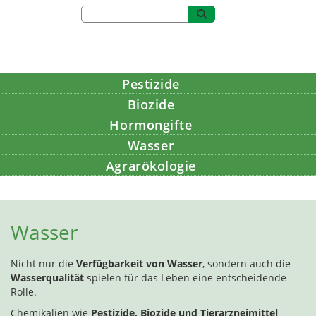
Pestizide
Biozide
Hormongifte
Wasser
Agrarökologie
Bildung
Wasser
Nicht nur die
Verfügbarkeit von Wasser
, sondern auch die
Wasserqualität
spielen für das Leben eine entscheidende
Rolle.
Chemikalien wie
Pestizide, Biozide und Tierarzneimittel