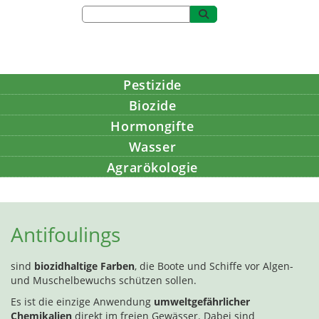
Pestizide
Biozide
Hormongifte
Wasser
Agrarökologie
Bildung
Antifoulings
sind
biozidhaltige Farben
, die Boote und Schiffe vor Algen-
und Muschelbewuchs schützen sollen.
Es ist die einzige Anwendung
umweltgefährlicher
Chemikalien
direkt im freien Gewässer. Dabei sind