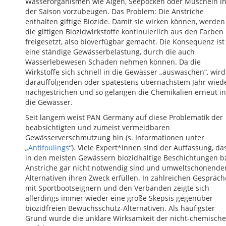
Wasserorganismen wie Algen, Seepocken oder Muscheln i
der Saison vorzubeugen. Das Problem: Die Anstriche
enthalten giftige Biozide. Damit sie wirken können, werden
die giftigen Biozidwirkstoffe kontinuierlich aus den Farben
freigesetzt, also bioverfügbar gemacht. Die Konsequenz ist
eine ständige Gewässerbelastung, durch die auch
Wasserlebewesen Schaden nehmen können. Da die
Wirkstoffe sich schnell in die Gewässer „auswaschen“, wird
darauffolgenden oder spätestens übernächstem Jahr wied
nachgestrichen und so gelangen die Chemikalien erneut in
die Gewässer.
Seit langem weist PAN Germany auf diese Problematik der
beabsichtigten und zumeist vermeidbaren
Gewässerverschmutzung hin (s. Informationen unter
„
Antifoulings
“). Viele Expert*innen sind der Auffassung, da
in den meisten Gewässern biozidhaltige Beschichtungen b
Anstriche gar nicht notwendig sind und umweltschonende
Alternativen ihren Zweck erfüllen. In zahlreichen Gespräc
mit Sportbootseignern und den Verbänden zeigte sich
allerdings immer wieder eine große Skepsis gegenüber
biozidfreien Bewuchsschutz-Alternativen. Als häufigster
Grund wurde die unklare Wirksamkeit der nicht-chemisch