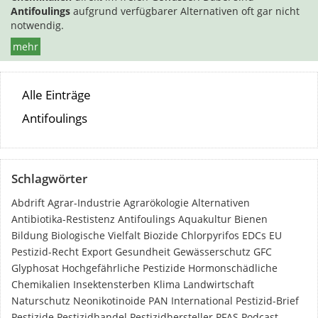
Antifoulings
aufgrund verfügbarer Alternativen oft gar nicht
notwendig.
mehr
Alle Einträge
Antifoulings
Schlagwörter
Abdrift
Agrar-Industrie
Agrarökologie
Alternativen
Antibiotika-Restistenz
Antifoulings
Aquakultur
Bienen
Bildung
Biologische Vielfalt
Biozide
Chlorpyrifos
EDCs
EU
Pestizid-Recht
Export
Gesundheit
Gewässerschutz
GFC
Glyphosat
Hochgefährliche Pestizide
Hormonschädliche
Chemikalien
Insektensterben
Klima
Landwirtschaft
Naturschutz
Neonikotinoide
PAN International
Pestizid-Brief
Pestizide
Pestizidhandel
Pestizidhersteller
PFAS
Podcast