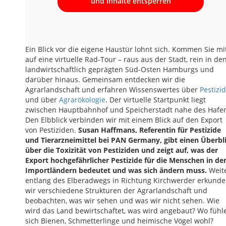
und Inhalte entsperren
Ein Blick vor die eigene Haustür lohnt sich. Kommen Sie mi
auf eine virtuelle Rad-Tour – raus aus der Stadt, rein in de
landwirtschaftlich geprägten Süd-Osten Hamburgs und
darüber hinaus. Gemeinsam entdecken wir die
Agrarlandschaft und erfahren Wissenswertes über
Pestizi
und über
Agrarökologie
. Der virtuelle Startpunkt liegt
zwischen Hauptbahnhof und Speicherstadt nahe des Hafe
Den Elbblick verbinden wir mit einem Blick auf den Export
von Pestiziden.
Susan Haffmans, Referentin für Pestizide
und Tierarzneimittel bei PAN Germany, gibt einen Überbl
über die Toxizität von Pestiziden und zeigt auf, was der
Export hochgefährlicher Pestizide für die Menschen in de
Importländern bedeutet und was sich ändern muss.
Weit
entlang des Elberadwegs in Richtung Kirchwerder erkund
wir verschiedene Strukturen der Agrarlandschaft und
beobachten, was wir sehen und was wir nicht sehen. Wie
wird das Land bewirtschaftet, was wird angebaut? Wo fühl
sich Bienen, Schmetterlinge und heimische Vögel wohl?