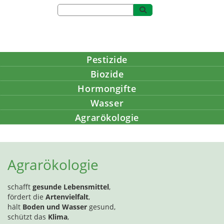
Pestizide
Biozide
Hormongifte
Wasser
Agrarökologie
Bildung
Agrarökologie
schafft
gesunde Lebensmittel
,
fördert die
Artenvielfalt
,
hält
Boden und Wasser
gesund,
schützt das
Klima
,