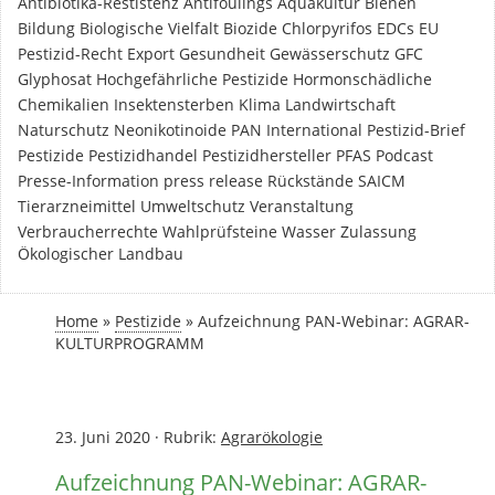
Antibiotika-Restistenz
Antifoulings
Aquakultur
Bienen
Bildung
Biologische Vielfalt
Biozide
Chlorpyrifos
EDCs
EU
Pestizid-Recht
Export
Gesundheit
Gewässerschutz
GFC
Glyphosat
Hochgefährliche Pestizide
Hormonschädliche
Chemikalien
Insektensterben
Klima
Landwirtschaft
Naturschutz
Neonikotinoide
PAN International
Pestizid-Brief
Pestizide
Pestizidhandel
Pestizidhersteller
PFAS
Podcast
Presse-Information
press release
Rückstände
SAICM
Tierarzneimittel
Umweltschutz
Veranstaltung
Verbraucherrechte
Wahlprüfsteine
Wasser
Zulassung
Ökologischer Landbau
Home
»
Pestizide
»
Aufzeichnung PAN-Webinar: AGRAR-
KULTURPROGRAMM
23. Juni 2020
·
Rubrik:
Agrarökologie
Aufzeichnung PAN-Webinar: AGRAR-