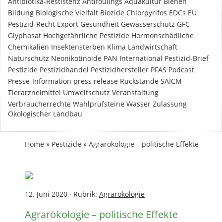
Antibiotika-Restistenz
Antifoulings
Aquakultur
Bienen
Bildung
Biologische Vielfalt
Biozide
Chlorpyrifos
EDCs
EU
Pestizid-Recht
Export
Gesundheit
Gewässerschutz
GFC
Glyphosat
Hochgefährliche Pestizide
Hormonschädliche
Chemikalien
Insektensterben
Klima
Landwirtschaft
Naturschutz
Neonikotinoide
PAN International
Pestizid-Brief
Pestizide
Pestizidhandel
Pestizidhersteller
PFAS
Podcast
Presse-Information
press release
Rückstände
SAICM
Tierarzneimittel
Umweltschutz
Veranstaltung
Verbraucherrechte
Wahlprüfsteine
Wasser
Zulassung
Ökologischer Landbau
Home
»
Pestizide
»
Agrarökologie – politische Effekte
12. Juni 2020
·
Rubrik:
Agrarökologie
Agrarökologie – politische Effekte