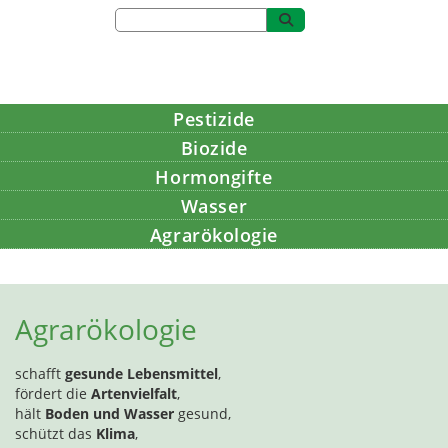
Pestizide
Biozide
Hormongifte
Wasser
Agrarökologie
Bildung
Agrarökologie
schafft
gesunde Lebensmittel
,
fördert die
Artenvielfalt
,
hält
Boden und Wasser
gesund,
schützt das
Klima
,