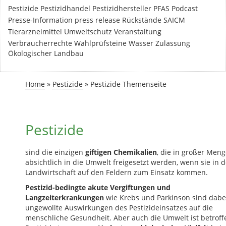
Pestizide
Pestizidhandel
Pestizidhersteller
PFAS
Podcast
Presse-Information
press release
Rückstände
SAICM
Tierarzneimittel
Umweltschutz
Veranstaltung
Verbraucherrechte
Wahlprüfsteine
Wasser
Zulassung
Ökologischer Landbau
Home
»
Pestizide
»
Pestizide Themenseite
Pestizide
sind die einzigen
giftigen Chemikalien
, die in großer Men
absichtlich in die Umwelt freigesetzt werden, wenn sie in d
Landwirtschaft auf den Feldern zum Einsatz kommen.
Pestizid-bedingte akute Vergiftungen und
Langzeiterkrankungen
wie Krebs und Parkinson sind dabe
ungewollte Auswirkungen des Pestizideinsatzes auf die
menschliche Gesundheit. Aber auch die Umwelt ist betroff