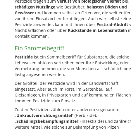
Pestizide tragen zum
Verlust von biologischer Vielfalt
bei,
schädigen Nützlinge
wie Bestäuber,
belasten Böden und
Gewässer
und kommen selbst an Orten vor, die weit entfer
von ihrem Einsatzort entfernt liegen. Auch wer selbst keine
Pestizide anwendet, kann mit ihnen über
Pestizid-Abdrift
v
Nachbarflächen oder über
Rückstände in Lebensmitteln
i
Kontakt kommen.
Ein Sammelbegriff
Pestizide
ist ein Sammelbegriff für Substanzen, die solche
Lebewesen abtöten vertreiben oder ihre Entwicklung oder
Vermehrung hemmen, die von Menschen als schädlich ode
lästig angesehen werden.
Der Großteil der Pestizide wird in der Landwirtschaft
eingesetzt. Aber auch im Forst, im Gartenbau, auf
Gleisanlagen, in Privatgärten und auf kommunalen Flächen
kommen Pestizide zum Einsatz.
Zu den Pestiziden zählen unter anderem sogenannte
„
Unkrautvernichtungsmittel
“ (Herbizide),
„
Schädlingsbekämpfungsmittel
“ (Insektizide) und zahlreic
weitere Mittel, wie solche zur Bekämpfung von Pilzen