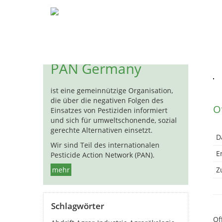
Pestizide
Biozide
Hormon
« 
PAN Germany
ist eine gemeinnützige Organisation,
die über die negativen Folgen des
O
Einsatzes von Pestiziden informiert
und sich für umweltschonende, sozial
gerechte Alternativen einsetzt.
D
Wir sind Teil des internationalen
E
Pesticide Action Network (PAN).
mehr
Zu
Schlagwörter
Of