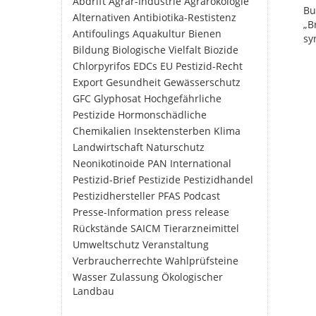
Abdrift
Agrar-Industrie
Agrarökologie
Bu
Alternativen
Antibiotika-Restistenz
„B
Antifoulings
Aquakultur
Bienen
sy
Bildung
Biologische Vielfalt
Biozide
Chlorpyrifos
EDCs
EU Pestizid-Recht
Export
Gesundheit
Gewässerschutz
GFC
Glyphosat
Hochgefährliche
Pestizide
Hormonschädliche
Chemikalien
Insektensterben
Klima
Landwirtschaft
Naturschutz
Neonikotinoide
PAN International
Pestizid-Brief
Pestizide
Pestizidhandel
Pestizidhersteller
PFAS
Podcast
Presse-Information
press release
Rückstände
SAICM
Tierarzneimittel
Umweltschutz
Veranstaltung
Verbraucherrechte
Wahlprüfsteine
Wasser
Zulassung
Ökologischer
Landbau