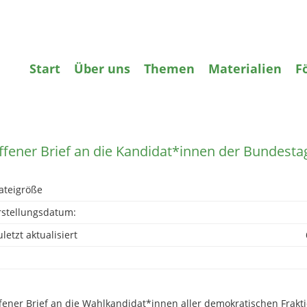
gifte
Wasser
Agrarökologie
Bildun
Start
Über uns
Themen
Materialien
F
zurück
ffener Brief an die Kandidat*innen der Bundest
ateigröße
rstellungsdatum:
letzt aktualisiert
fener Brief an die Wahlkandidat*innen aller demokratischen Frak