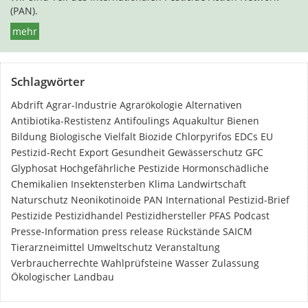
(PAN).
mehr
Schlagwörter
Abdrift
Agrar-Industrie
Agrarökologie
Alternativen
Antibiotika-Restistenz
Antifoulings
Aquakultur
Bienen
Bildung
Biologische Vielfalt
Biozide
Chlorpyrifos
EDCs
EU
Pestizid-Recht
Export
Gesundheit
Gewässerschutz
GFC
Glyphosat
Hochgefährliche Pestizide
Hormonschädliche
Chemikalien
Insektensterben
Klima
Landwirtschaft
Naturschutz
Neonikotinoide
PAN International
Pestizid-Brief
Pestizide
Pestizidhandel
Pestizidhersteller
PFAS
Podcast
Presse-Information
press release
Rückstände
SAICM
Tierarzneimittel
Umweltschutz
Veranstaltung
Verbraucherrechte
Wahlprüfsteine
Wasser
Zulassung
Ökologischer Landbau