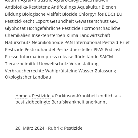
Antibiotika-Restistenz
Antifoulings
Aquakultur
Bienen
Bildung
Biologische Vielfalt
Biozide
Chlorpyrifos
EDCs
EU
Pestizid-Recht
Export
Gesundheit
Gewässerschutz
GFC
Glyphosat
Hochgefährliche Pestizide
Hormonschädliche
Chemikalien
Insektensterben
Klima
Landwirtschaft
Naturschutz
Neonikotinoide
PAN International
Pestizid-Brief
Pestizide
Pestizidhandel
Pestizidhersteller
PFAS
Podcast
Presse-Information
press release
Rückstände
SAICM
Tierarzneimittel
Umweltschutz
Veranstaltung
Verbraucherrechte
Wahlprüfsteine
Wasser
Zulassung
Ökologischer Landbau
Home
»
Pestizide
»
Parkinson-Krankheit endlich als
pestizidbedingte Berufskrankheit anerkannt
26. März 2024
·
Rubrik:
Pestizide