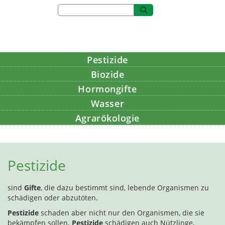
Pestizide
Biozide
Hormongifte
Wasser
Agrarökologie
Bildung
Pestizide
sind
Gifte
, die dazu bestimmt sind, lebende Organismen zu
schädigen oder abzutöten.
Pestizide
schaden aber nicht nur den Organismen, die sie
bekämpfen sollen.
Pestizide
schädigen auch Nützlinge,