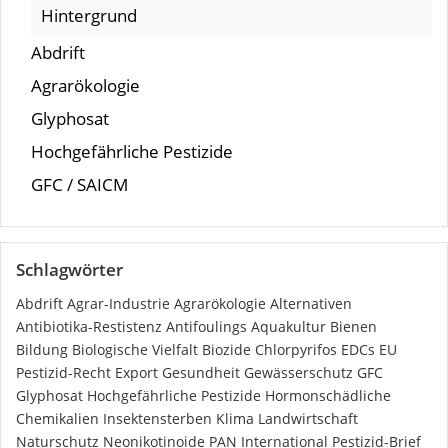
Hintergrund
Abdrift
Agrarökologie
Glyphosat
Hochgefährliche Pestizide
GFC / SAICM
Schlagwörter
Abdrift
Agrar-Industrie
Agrarökologie
Alternativen
Antibiotika-Restistenz
Antifoulings
Aquakultur
Bienen
Bildung
Biologische Vielfalt
Biozide
Chlorpyrifos
EDCs
EU
Pestizid-Recht
Export
Gesundheit
Gewässerschutz
GFC
Glyphosat
Hochgefährliche Pestizide
Hormonschädliche
Chemikalien
Insektensterben
Klima
Landwirtschaft
Naturschutz
Neonikotinoide
PAN International
Pestizid-Brief