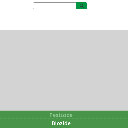
Pestizide
Biozide