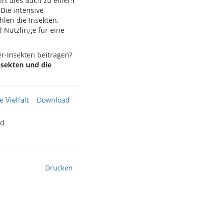
hrt dies auch zu einem
Die intensive
len die Insekten,
 Nützlinge für eine
-Insekten beitragen?
Insekten und die
 Vielfalt
Download
nd
Drucken