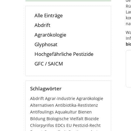
de
Rü
La
Alle Einträge
ko
na
Abdrift
Wa
Agrarökologie
In
Glyphosat
bi
Hochgefährliche Pestizide
GFC / SAICM
Schlagwörter
Abdrift
Agrar-Industrie
Agrarökologie
Alternativen
Antibiotika-Restistenz
Antifoulings
Aquakultur
Bienen
Bildung
Biologische Vielfalt
Biozide
Chlorpyrifos
EDCs
EU Pestizid-Recht