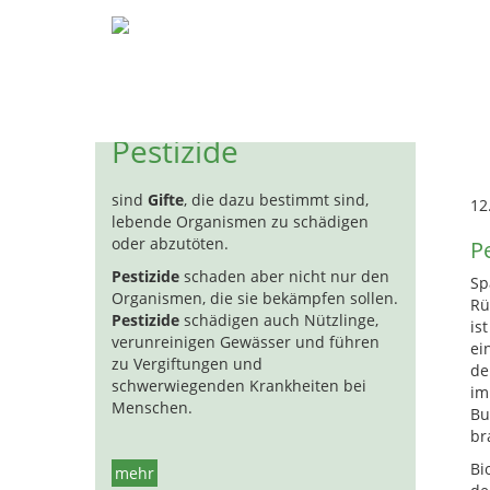
Pestizide
Biozide
Hormon
H
Pestizide
sind
Gifte
, die dazu bestimmt sind,
12
lebende Organismen zu schädigen
oder abzutöten.
Pe
Pestizide
schaden aber nicht nur den
Sp
Organismen, die sie bekämpfen sollen.
Rü
Pestizide
schädigen auch Nützlinge,
is
verunreinigen Gewässer und führen
ei
zu Vergiftungen und
de
schwerwiegenden Krankheiten bei
im
Menschen.
Bu
br
Bi
mehr