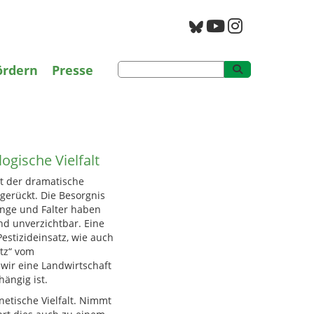
g
PAN Archiv
ördern
Presse
logische Vielfalt
ogische Vielfalt
st der dramatische
 gerückt. Die Besorgnis
inge und Falter haben
ind unverzichtbar. Eine
estizideinsatz, wie auch
tz“ vom
wir eine Landwirtschaft
ängig ist.
netische Vielfalt. Nimmt