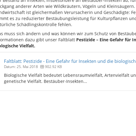
r Bestand an Insekten, insbesondere an Bestäuber-Insekten ab, fü
ckgang anderer Arten wie Wildkräutern, Vögeln und Kleinsäugern. 
ndwirtschaft ist gleichermaßen Verursacherin und Geschädigte: Feh
mmt es zu reduzierter Bestäubungsleistung für Kulturpflanzen und
türliche Schädlingskontrolle fehlen.
s muss sich ändern und was können wir zum Schutz von Bestäuber
formationen dazu gibt unser Faltblatt
Pestizide – Eine Gefahr für 
ologische Vielfalt.
Faltblatt: Pestizide - Eine Gefahr für Insekten und die biologische
Datum: 25. Mai 2018
902.92 KB
Biologische Vielfalt bedeutet Lebensraumvielfalt, Artenvielfalt u
genetische Vielfalt. Bestäuber-Insekten...