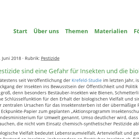
gifte
Wasser
Agrarökologie
Bildun
Start
Über uns
Themen
Materialien
F
ome
»
Pestizide
»
Pestizide sind eine Gefahr für Insekten und die bio
. Juni 2018
·
Rubrik:
Pestizide
stizide sind eine Gefahr für Insekten und die biol
ätestens seit Veröffentlichung der
Krefeld-Studie
im letzten Jahr, i
ckgang der Insekten ins Bewusstsein der Öffentlichkeit und Politik
t groß, denn besonders Bestäuber-Insekten wie Bienen, Schmetterl
ne Schlüsselfunktion für den Erhalt der biologischen Vielfalt und s
r zentralen Ursachen für das Insektensterben ist der übermäßige P
 Eckpunkte-Papier zum geplanten „Aktionsprogramm Insektenschu
ndesministerium für Umwelt genannt. Umso deutlicher wird, dass 
auchen, die nicht vom Einsatz chemisch-synthetischer Pestizide abh
ologische Vielfalt bedeutet Lebensraumvielfalt, Artenvielfalt und ge