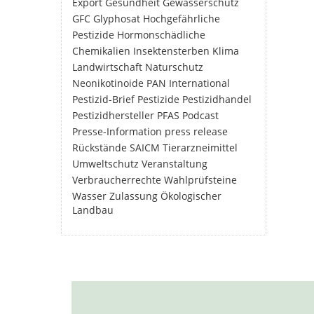
Export
Gesundheit
Gewässerschutz
GFC
Glyphosat
Hochgefährliche
Pestizide
Hormonschädliche
Chemikalien
Insektensterben
Klima
Landwirtschaft
Naturschutz
Neonikotinoide
PAN International
Pestizid-Brief
Pestizide
Pestizidhandel
Pestizidhersteller
PFAS
Podcast
Presse-Information
press release
Rückstände
SAICM
Tierarzneimittel
Umweltschutz
Veranstaltung
Verbraucherrechte
Wahlprüfsteine
Wasser
Zulassung
Ökologischer
Landbau