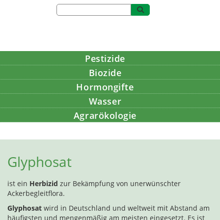
Pestizide
Biozide
Hormongifte
Wasser
Agrarökologie
Bildung
Glyphosat
ist ein
Herbizid
zur Bekämpfung von unerwünschter
Ackerbegleitflora.
Glyphosat
wird in Deutschland und weltweit mit Abstand am
häufigsten und mengenmäßig am meisten eingesetzt. Es ist