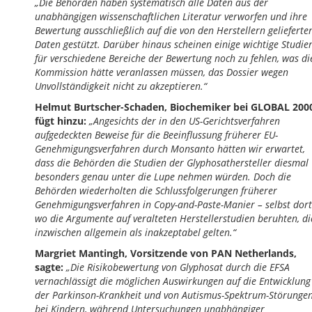
„
Die Behörden haben systematisch alle Daten aus der
unabhängigen wissenschaftlichen Literatur verworfen und ihre
Bewertung ausschließlich auf die von den Herstellern gelieferte
Daten gestützt. Darüber hinaus scheinen einige wichtige Studie
für verschiedene Bereiche der Bewertung noch zu fehlen, was di
Kommission hätte veranlassen müssen, das Dossier wegen
Unvollständigkeit nicht zu akzeptieren.“
Helmut Burtscher-Schaden, Biochemiker bei GLOBAL 200
fügt hinzu:
„Angesichts der in den US-Gerichtsverfahren
aufgedeckten Beweise für die Beeinflussung früherer EU-
Genehmigungsverfahren durch Monsanto hätten wir erwartet,
dass die Behörden die Studien der Glyphosathersteller diesmal
besonders genau unter die Lupe nehmen würden. Doch die
Behörden wiederholten die Schlussfolgerungen früherer
Genehmigungsverfahren in Copy-and-Paste-Manier – selbst dort
wo die Argumente auf veralteten Herstellerstudien beruhten, di
inzwischen allgemein als inakzeptabel gelten.“
Margriet Mantingh, Vorsitzende von PAN Netherlands,
sagte:
„Die Risikobewertung von Glyphosat durch die EFSA
vernachlässigt die möglichen Auswirkungen auf die Entwicklung
der Parkinson-Krankheit und von Autismus-Spektrum-Störunge
bei Kindern, während Untersuchungen unabhängiger