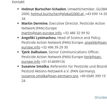
Kontakt:
Helmut Burtscher-Schaden
, Umweltchemiker, GLOB
2000,
helmut.burtscher@global2000.at,
+43 699 14 2
34
Martin Dermine
, Executive Director, Pesticide Action
Network (PAN) Europe
martin@pan-europe.info
, +32 486 32 99 92
Angeliki Lysimachou
, Head of Science and Policy,
Pesticide Action Network (PAN) Europe,
angeliki@pan
europe.info
+32 496 39 29 30
Tjerk Dalhuisen
, Senior Communications Officer,
Pesticide Action Network (PAN) Europe
tjerk@pan-
europe.info
+31 614699126
Susanne Smolka
, Referentin für Pestizide und Biozid
Pestizid Aktions-Netzwerk e.V. (PAN Germany),
susanne.smolka@pan-germany.org
, +49 (0)40 399 19 
24
Drucke