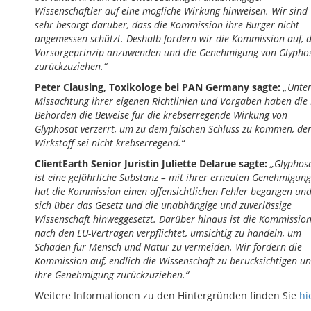
Wissenschaftler auf eine mögliche Wirkung hinweisen. Wir sind
sehr besorgt darüber, dass die Kommission ihre Bürger nicht
angemessen schützt. Deshalb fordern wir die Kommission auf, 
Vorsorgeprinzip anzuwenden und die Genehmigung von Glypho
zurückzuziehen.“
Peter Clausing, Toxikologe bei PAN Germany sagte:
„Unte
Missachtung ihrer eigenen Richtlinien und Vorgaben haben die 
Behörden die Beweise für die krebserregende Wirkung von
Glyphosat verzerrt, um zu dem falschen Schluss zu kommen, de
Wirkstoff sei nicht krebserregend.“
ClientEarth Senior Juristin Juliette Delarue sagte:
„Glyphos
ist eine gefährliche Substanz – mit ihrer erneuten Genehmigung
hat die Kommission einen offensichtlichen Fehler begangen un
sich über das Gesetz und die unabhängige und zuverlässige
Wissenschaft hinweggesetzt. Darüber hinaus ist die Kommissio
nach den EU-Verträgen verpflichtet, umsichtig zu handeln, um
Schäden für Mensch und Natur zu vermeiden. Wir fordern die
Kommission auf, endlich die Wissenschaft zu berücksichtigen u
ihre Genehmigung zurückzuziehen.“
Weitere Informationen zu den Hintergründen finden Sie
hi