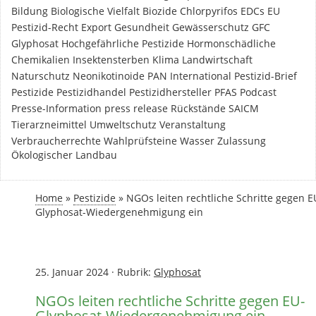
Bildung
Biologische Vielfalt
Biozide
Chlorpyrifos
EDCs
EU
Pestizid-Recht
Export
Gesundheit
Gewässerschutz
GFC
Glyphosat
Hochgefährliche Pestizide
Hormonschädliche
Chemikalien
Insektensterben
Klima
Landwirtschaft
Naturschutz
Neonikotinoide
PAN International
Pestizid-Brief
Pestizide
Pestizidhandel
Pestizidhersteller
PFAS
Podcast
Presse-Information
press release
Rückstände
SAICM
Tierarzneimittel
Umweltschutz
Veranstaltung
Verbraucherrechte
Wahlprüfsteine
Wasser
Zulassung
Ökologischer Landbau
Home
»
Pestizide
»
NGOs leiten rechtliche Schritte gegen E
Glyphosat-Wiedergenehmigung ein
25. Januar 2024
·
Rubrik:
Glyphosat
NGOs leiten rechtliche Schritte gegen EU-
Glyphosat-Wiedergenehmigung ein