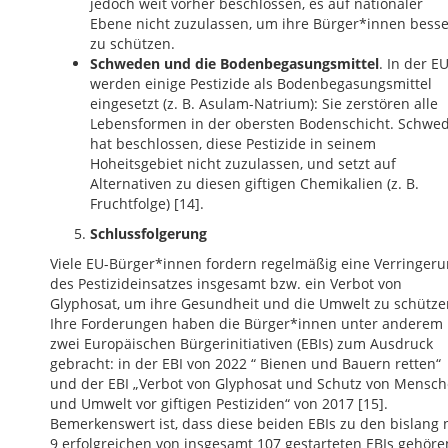
jedoch weit vorher beschlossen, es auf nationaler
Ebene nicht zuzulassen, um ihre Bürger*innen besse
zu schützen.
Schweden und die Bodenbegasungsmittel
. In der E
werden einige Pestizide als Bodenbegasungsmittel
eingesetzt (z. B. Asulam-Natrium): Sie zerstören alle
Lebensformen in der obersten Bodenschicht. Schwe
hat beschlossen, diese Pestizide in seinem
Hoheitsgebiet nicht zuzulassen, und setzt auf
Alternativen zu diesen giftigen Chemikalien (z. B.
Fruchtfolge) [14].
Schlussfolgerung
Viele EU-Bürger*innen fordern regelmäßig eine Verringer
des Pestizideinsatzes insgesamt bzw. ein Verbot von
Glyphosat, um ihre Gesundheit und die Umwelt zu schütze
Ihre Forderungen haben die Bürger*innen unter anderem 
zwei Europäischen Bürgerinitiativen (EBIs) zum Ausdruck
gebracht: in der EBI von 2022 “ Bienen und Bauern retten“
und der EBI „Verbot von Glyphosat und Schutz von Mensc
und Umwelt vor giftigen Pestiziden“ von 2017 [15].
Bemerkenswert ist, dass diese beiden EBIs zu den bislang 
9 erfolgreichen von insgesamt 107 gestarteten EBIs gehöre