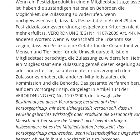
Wenn ein Pestizidprodukt in einem Mitgliedstaat zugelass
ist, haben die zuständigen nationalen Behörden die
Möglichkeit, die Zulassung zu widerrufen, wenn
nachgewiesen wird, dass das Pestizid die in Artikel 29 der
Pestizidzulassungsverordnung festgelegten Kriterien nicht
mehr erfüllt (s. VERORDNUNG (EG) Nr. 1107/2009 Art. 44). M
anderen Worten: Wenn wissenschaftliche Erkenntnisse
zeigen, dass ein Pestizid eine Gefahr für die Gesundheit v
Mensch und Tier oder für die Umwelt darstellt, ist ein
Mitgliedstaat berechtigt, die Zulassung zu widerrufen. Heb
ein Mitgliedstaat eine Zulassung gemäß dieser Regelung a
oder ändert er sie, so unterrichtet er unverzüglich den
Zulassungsinhaber, die anderen Mitgliedstaaten, die
Kommission und die Behörde. Das gesamte Verfahren ber
auf dem Vorsorgeprinzip, dargelegt in Artikel 1 (4) der
VERORDNUNG (EG) Nr. 1107/2009, der besagt: „
Die
Bestimmungen dieser Verordnung beruhen auf dem
Vorsorgeprinzip, mit dem sichergestellt werden soll, dass in
Verkehr gebrachte Wirkstoffe oder Produkte die Gesundheit vo
Mensch und Tier sowie die Umwelt nicht beeinträchtigen.
Insbesondere ist es den Mitgliedstaaten freigestellt, das
Vorsorgeprinzip anzuwenden, wenn wissenschaftliche Ungewiss
besteht, ob die in ihrem Hoheitsgebiet zuzulassenden