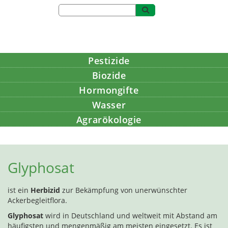
Pestizide
Biozide
Hormongifte
Wasser
Agrarökologie
Bildung
Glyphosat
ist ein
Herbizid
zur Bekämpfung von unerwünschter
Ackerbegleitflora.
Glyphosat
wird in Deutschland und weltweit mit Abstand am
häufigsten und mengenmäßig am meisten eingesetzt. Es ist