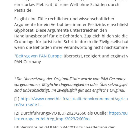
ein starkes Plebiszit für eine Welt ohne Schäden durch
Pestizide.
Es gibt eine Fülle rechtlicher und wissenschaftlicher
Argumente für ein Verbot bestimmter Pestizide, einschließl
Glyphosat. Diese Argumente unterstreichen den
Handlungsbedarf für die Behörden. Zugleich bilden sie die
Grundlage für juristische Schritte durch die Zivilgesellschaf
wenn die Behörden ihrer Verantwortung nicht nachkomme
1
Beitrag von PAN Europe
, übersetzt, redigiert und ergänzt 
PAN Germany
*Die Übersetzung der Original-Zitate wurde von PAN Germany
vorgenommen. Mögliche Ungenauigkeiten oder Übersetzungsfeh
sind unbeabsichtigt. Im Zweifelsfall gilt das englische Original.
[1]
https://www.novethic.fr/actualite/environnement/agricu
re/isr-rse/le-l…
[2] Durchführungs-VO (EU) 2023/2660 als Quelle:
https://eu
lex.europa.eu/eli/reg_impl/2023/2660/oj
[3] Verordnung (EU) Nr. 284/2013 zur Festlegung der