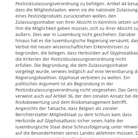
Pestizidzulassungsverordnung zu befolgen. Artikel 44 besa
dass die Mitgliedstaaten, wenn sie die nationale Zulassung
eines Pestizidprodukts zurückziehen wollen, den
Zulassungsinhaber von ihrer Absicht in Kenntnis setzen u
ihm die Möglichkeit geben müssen, sich zu ihrer Absicht z
äußern. Dies war in Luxemburg nicht geschehen. Darüber
hinaus hat es die luxemburgische Regierung versäumt, da
Verbot mit neuen wissenschaftlichen Erkenntnissen zu
begründen, die belegen, dass Herbiziden auf Glyphosatbas
die Kriterien der Pestizidzulassungsverordnung nicht
erfüllen. Die Begründung, die dem Zulassungsinhaber
vorgelegt wurde, verwies lediglich auf eine Vereinbarung d
Regierungskoalition, Glyphosat verbieten zu wollen. Ein
politisches Argument ist als Begründung in der
Pestizidzulassungsverordnung nicht vorgesehen. Das Geric
verweist auch auf Artikel 36, der den zonalen Ansatz bei de
Risikobewertung und dem Risikomanagement betrifft.
Angesichts der Tatsache, dass Belgien als zonaler
Berichterstatter-Mitgliedstaat zu dem Schluss kam, dass
Herbizide auf Glyphosatbasis sicher seien, hätte der
luxemburgische Staat diese Schlussfolgerung unter Hinwei
auf die Besonderheiten seines Landes ablehnen müssen. 