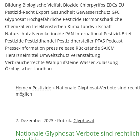
Bildung
Biologische Vielfalt
Biozide
Chlorpyrifos
EDCs
EU
Pestizid-Recht
Export
Gesundheit
Gewässerschutz
GFC
Glyphosat
Hochgefährliche Pestizide
Hormonschädliche
Chemikalien
Insektensterben
Klima
Landwirtschaft
Naturschutz
Neonikotinoide
PAN International
Pestizid-Brief
Pestizide
Pestizidhandel
Pestizidhersteller
PFAS
Podcast
Presse-Information
press release
Rückstände
SAICM
Tierarzneimittel
Umweltschutz
Veranstaltung
Verbraucherrechte
Wahlprüfsteine
Wasser
Zulassung
Ökologischer Landbau
Home
»
Pestizide
»
Nationale Glyphosat-Verbote sind rechtl
möglich
7. Dezember 2023
·
Rubrik:
Glyphosat
Nationale Glyphosat-Verbote sind rechtlich
möglich