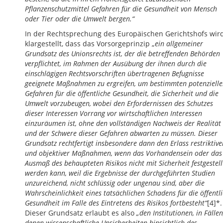
Pflanzenschutzmittel Gefahren für die Gesundheit von Mensch
oder Tier oder die Umwelt bergen.“
In der Rechtsprechung des Europäischen Gerichtshofs wir
klargestellt, dass das Vorsorgeprinzip „
ein allgemeiner
Grundsatz des Unionsrechts ist, der die betreffenden Behörden
verpflichtet, im Rahmen der Ausübung der ihnen durch die
einschlägigen Rechtsvorschriften übertragenen Befugnisse
geeignete Maßnahmen zu ergreifen, um bestimmten potenziell
Gefahren für die öffentliche Gesundheit, die Sicherheit und die
Umwelt vorzubeugen, wobei den Erfordernissen des Schutzes
dieser Interessen Vorrang vor wirtschaftlichen Interessen
einzuräumen ist, ohne den vollständigen Nachweis der Realität
und der Schwere dieser Gefahren abwarten zu müssen. Dieser
Grundsatz rechtfertigt insbesondere dann den Erlass restriktive
und objektiver Maßnahmen, wenn das Vorhandensein oder das
Ausmaß des behaupteten Risikos nicht mit Sicherheit festgestell
werden kann, weil die Ergebnisse der durchgeführten Studien
unzureichend, nicht schlüssig oder ungenau sind, aber die
Wahrscheinlichkeit eines tatsächlichen Schadens für die öffentl
Gesundheit im Falle des Eintretens des Risikos fortbesteht“
[4]*.
Dieser Grundsatz erlaubt es also
„den Institutionen, in Fällen
denen wissenschaftliche Unsicherheiten hinsichtlich des