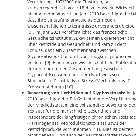
Verordnung 1107/2009 die Einstufung als
krebserregend Kategorie 1B dazu, dass ein Wirkstoff
nicht genehmigt wird. Im Jahr 2019 bekräftigte die IA
dass ihre Einstufung angesichts der neuen
wissenschaftlichen Erkenntnisse unverändert bleibe
[8]. Im Jahr 2021 veröffentlichte das französische
Gesundheitsinstitut INSERM seinen Expertenbericht
über Pestizide und Gesundheit und kam zu dem
Schluss, dass ein Zusammenhang zwischen
Glyphosatexposition und Non-Hodgkin-Lymphomen
bestehe [9]. Eine neuere wissenschaftliche Publikati
dokumentiert einen Zusammenhang zwischen
Glyphosat-Exposition und dem Nachweis von
Biomarkern für oxidativen Stress (Mechanismus für
Krebsentstehung) [10].
Bewertung von Herbiziden auf Glyphosatbasis:
Im J
2019 bekräftigte der EU-Gerichtshof die Verpflichtun
der Mitgliedstaaten, eine vollständige Bewertung der
Toxizität für die menschliche Gesundheit und
insbesondere der langfristigen chronischen Toxizität
(Karzinogenität, Reproduktionstoxizität usw.) der
Pestizidprodukte vorzunehmen [11]. Dies ist derzeit
nicht der Fall. Und auch der Berichterstatter (zRMS) 