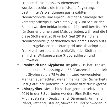
Frankreich ein massives Bienensterben beobachtet
wurde, beschloss die französische Regierung,
bestimmte Verwendungen ausgewählter
Neonicotinoide und Fipronil auf der Grundlage des
Vorsorgeprinzips zu verbieten [13]. Zum Schutz der
Bienen wurden Imidacloprid und Fipronil bereits 199
für Sonnenblumen und Mais verboten, während die 
diese Stoffe erst 2018 verbot. Seit 2018 sind alle
Neonicotinoide (einschließlich der damals noch auf 
Ebene zugelassenen Acetamiprid und Thiacloprid) in
Frankreich verboten, einschließlich der Stoffe mit
ähnlicher Wirkungsweise (Flupyradifuron und
Sulfoxaflor).
Frankreich und Glyphosat
. Im Jahr 2019 hat Frankre
die nationale Zulassung von 36 Pflanzenschutzmittel
mit Glyphosat, die 75 % der im Land verwendeten
Mengen ausmachten, wegen mangelnder Sicherheit 
Bezug auf ihre potenzielle Genotoxizität zurückgezog
Chlorpyrifos
. Dieses hirnschädigende Insektizid ist
2019 in der EU verboten worden. Eine Reihe von
Mitgliedstaaten (Deutschland, Dänemark, Finnland,
Irland, Lettland, Litauen, Slowenien und Schweden) h