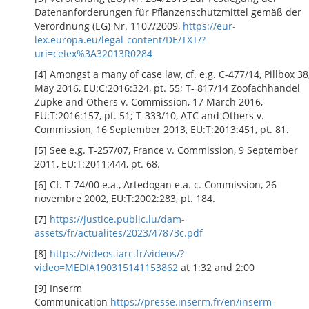
Datenanforderungen für Pflanzenschutzmittel gemäß der
Verordnung (EG) Nr. 1107/2009,
https://eur-
lex.europa.eu/legal-content/DE/TXT/?
uri=celex%3A32013R0284
[4] Amongst a many of case law, cf. e.g. C-477/14, Pillbox 38
May 2016, EU:C:2016:324, pt. 55; T- 817/14 Zoofachhandel
Züpke and Others v. Commission, 17 March 2016,
EU:T:2016:157, pt. 51; T-333/10, ATC and Others v.
Commission, 16 September 2013, EU:T:2013:451, pt. 81.
[5] See e.g. T-257/07, France v. Commission, 9 September
2011, EU:T:2011:444, pt. 68.
[6] Cf. T-74/00 e.a., Artedogan e.a. c. Commission, 26
novembre 2002, EU:T:2002:283, pt. 184.
[7]
https://justice.public.lu/dam-
assets/fr/actualites/2023/47873c.pdf
[8]
https://videos.iarc.fr/videos/?
video=MEDIA190315141153862
at 1:32 and 2:00
[9] Inserm
Communication
https://presse.inserm.fr/en/inserm-