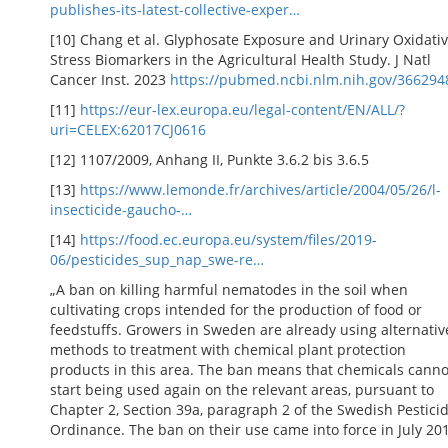
publishes-its-latest-collective-exper…
[10] Chang et al. Glyphosate Exposure and Urinary Oxidati
Stress Biomarkers in the Agricultural Health Study. J Natl
Cancer Inst. 2023
https://pubmed.ncbi.nlm.nih.gov/366294
[11]
https://eur-lex.europa.eu/legal-content/EN/ALL/?
uri=CELEX:62017CJ0616
[12] 1107/2009, Anhang II, Punkte 3.6.2 bis 3.6.5
[13]
https://www.lemonde.fr/archives/article/2004/05/26/l-
insecticide-gaucho-…
[14]
https://food.ec.europa.eu/system/files/2019-
06/pesticides_sup_nap_swe-re…
„A ban on killing harmful nematodes in the soil when
cultivating crops intended for the production of food or
feedstuffs. Growers in Sweden are already using alternativ
methods to treatment with chemical plant protection
products in this area. The ban means that chemicals canno
start being used again on the relevant areas, pursuant to
Chapter 2, Section 39a, paragraph 2 of the Swedish Pestici
Ordinance. The ban on their use came into force in July 201