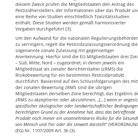
diesem Zweck prüfen die Mitgliedstaaten den Antrag des
Pestizidherstellers, der Informationen über das Produkt u
eine Reihe von Studien einschließlich Toxizitätsstudien
enthält. Diese Studien werden gemäß harmonisierter
Vorgaben durchgeführt [3].
Um den Aufwand für die nationalen Regulierungsbehörde
zu verringern, regelt die Pestizidzulassungsverordnung die
sogenannte zonale Zulassung mit gegenseitiger
Anerkennung. Hierfür sind die EU-Mitgliedstaaten drei Zo
– Süd, Mitte, Nord – zugeordnet, in denen jeweils ein
Mitgliedstaat als zonaler Berichterstatter (zRMS) die
Risikobewertung für ein bestimmtes Pestizidprodukt
durchführt. Basierend auf den Schlussfolgerungen des mit
der zonalen Bewertung zRMS sind die übrigen
Mitgliedstaaten derselben Zone berechtigt, das Ergebnis d
zRMS zu akzeptieren oder abzulehnen, „[…]
wenn er angesic
spezifischer ökologischer oder landwirtschaftlicher Bedingunge
berechtigten Grund zu der Annahme hat, dass das betreffende
Produkt noch immer ein unannehmbares Risiko für die Gesundh
von Mensch und Tier oder die Umwelt darstellt
“ (VERORDNUN
(EG) Nr. 1107/2009 Art. 36 (3).