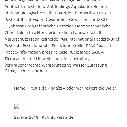
Antibiotika-Restistenz
Antifoulings
Aquakultur
Bienen
Bildung
Biologische Vielfalt
Biozide
Chlorpyrifos
EDCs
EU
Pestizid-Recht
Export
Gesundheit
Gewässerschutz
GFC
Glyphosat
Hochgefährliche Pestizide
Hormonschädliche
Chemikalien
Insektensterben
Klima
Landwirtschaft
Naturschutz
Neonikotinoide
PAN International
Pestizid-Brief
Pestizide
Pestizidhandel
Pestizidhersteller
PFAS
Podcast
Presse-Information
press release
Rückstände
SAICM
Tierarzneimittel
Umweltschutz
Veranstaltung
Verbraucherrechte
Wahlprüfsteine
Wasser
Zulassung
Ökologischer Landbau
Home
»
Pestizide
»
¡Maíz! – oder wer regiert die Welt?
29. Mai 2018
·
Rubrik:
Pestizide