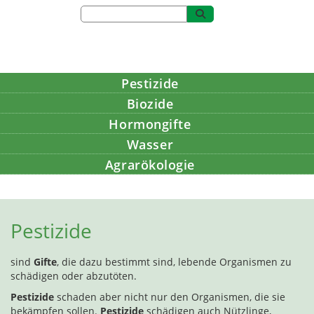
Pestizide
Biozide
Hormongifte
Wasser
Agrarökologie
Bildung
Pestizide
sind
Gifte
, die dazu bestimmt sind, lebende Organismen zu
schädigen oder abzutöten.
Pestizide
schaden aber nicht nur den Organismen, die sie
bekämpfen sollen.
Pestizide
schädigen auch Nützlinge,