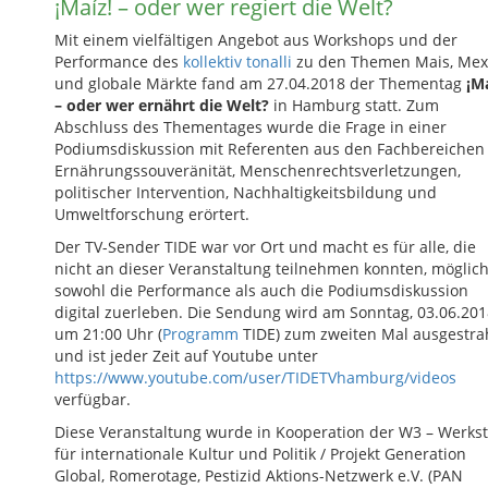
¡Maíz! – oder wer regiert die Welt?
Mit einem vielfältigen Angebot aus Workshops und der
Performance des
kollektiv tonalli
zu den Themen Mais, Mex
und globale Märkte fand am 27.04.2018 der Thementag
¡Ma
– oder wer ernährt die Welt?
in Hamburg statt. Zum
Abschluss des Thementages wurde die Frage in einer
Podiumsdiskussion mit Referenten aus den Fachbereichen
Ernährungssouveränität, Menschenrechtsverletzungen,
politischer Intervention, Nachhaltigkeitsbildung und
Umweltforschung erörtert.
Der TV-Sender TIDE war vor Ort und macht es für alle, die
nicht an dieser Veranstaltung teilnehmen konnten, möglich
sowohl die Performance als auch die Podiumsdiskussion
digital zuerleben. Die Sendung wird am Sonntag, 03.06.201
um 21:00 Uhr (
Programm
TIDE) zum zweiten Mal ausgestra
und ist jeder Zeit auf Youtube unter
https://www.youtube.com/user/TIDETVhamburg/videos
verfügbar.
Diese Veranstaltung wurde in Kooperation der W3 – Werkst
für internationale Kultur und Politik / Projekt Generation
Global, Romerotage, Pestizid Aktions-Netzwerk e.V. (PAN