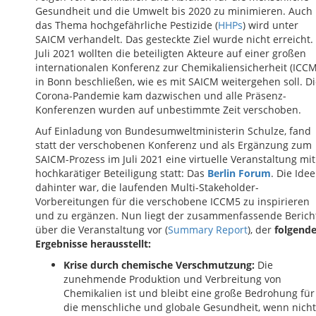
Gesundheit und die Umwelt bis 2020 zu minimieren. Auch
das Thema hochgefährliche Pestizide (
HHPs
) wird unter
SAICM verhandelt. Das gesteckte Ziel wurde nicht erreicht.
Juli 2021 wollten die beteiligten Akteure auf einer großen
internationalen Konferenz zur Chemikaliensicherheit (ICC
in Bonn beschließen, wie es mit SAICM weitergehen soll. D
Corona-Pandemie kam dazwischen und alle Präsenz-
Konferenzen wurden auf unbestimmte Zeit verschoben.
Auf Einladung von Bundesumweltministerin Schulze, fand
statt der verschobenen Konferenz und als Ergänzung zum
SAICM-Prozess im Juli 2021 eine virtuelle Veranstaltung mit
hochkarätiger Beteiligung statt: Das
Berlin Forum
. Die Idee
dahinter war, die laufenden Multi-Stakeholder-
Vorbereitungen für die verschobene ICCM5 zu inspirieren
und zu ergänzen. Nun liegt der zusammenfassende Berich
über die Veranstaltung vor (
Summary Report
), der
folgend
Ergebnisse herausstellt:
Krise durch chemische Verschmutzung:
Die
zunehmende Produktion und Verbreitung von
Chemikalien ist und bleibt eine große Bedrohung für
die menschliche und globale Gesundheit, wenn nicht