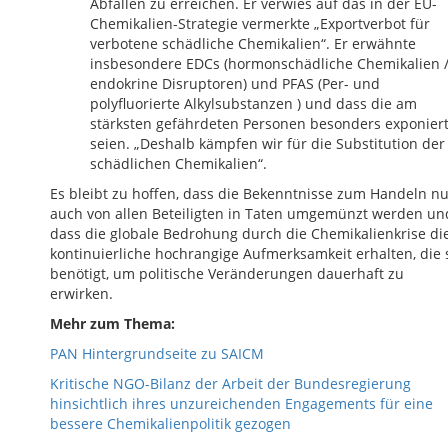
Abfällen zu erreichen. Er verwies auf das in der EU-
Chemikalien-Strategie vermerkte „Exportverbot für
verbotene schädliche Chemikalien“. Er erwähnte
insbesondere EDCs (hormonschädliche Chemikalien 
endokrine Disruptoren) und PFAS (Per- und
polyfluorierte Alkylsubstanzen ) und dass die am
stärksten gefährdeten Personen besonders exponier
seien. „Deshalb kämpfen wir für die Substitution der
schädlichen Chemikalien“.
Es bleibt zu hoffen, dass die Bekenntnisse zum Handeln n
auch von allen Beteiligten in Taten umgemünzt werden un
dass die globale Bedrohung durch die Chemikalienkrise di
kontinuierliche hochrangige Aufmerksamkeit erhalten, die 
benötigt, um politische Veränderungen dauerhaft zu
erwirken.
Mehr zum Thema:
PAN Hintergrundseite zu SAICM
Kritische NGO-Bilanz der Arbeit der Bundesregierung
hinsichtlich ihres unzureichenden Engagements für eine
bessere Chemikalienpolitik gezogen