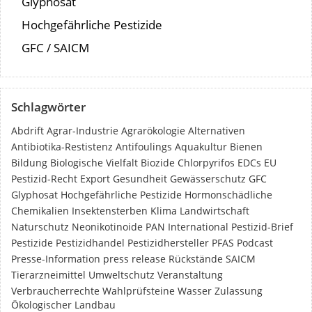
Glyphosat
Hochgefährliche Pestizide
GFC / SAICM
Schlagwörter
Abdrift
Agrar-Industrie
Agrarökologie
Alternativen
Antibiotika-Restistenz
Antifoulings
Aquakultur
Bienen
Bildung
Biologische Vielfalt
Biozide
Chlorpyrifos
EDCs
EU
Pestizid-Recht
Export
Gesundheit
Gewässerschutz
GFC
Glyphosat
Hochgefährliche Pestizide
Hormonschädliche
Chemikalien
Insektensterben
Klima
Landwirtschaft
Naturschutz
Neonikotinoide
PAN International
Pestizid-Brief
Pestizide
Pestizidhandel
Pestizidhersteller
PFAS
Podcast
Presse-Information
press release
Rückstände
SAICM
Tierarzneimittel
Umweltschutz
Veranstaltung
Verbraucherrechte
Wahlprüfsteine
Wasser
Zulassung
Ökologischer Landbau