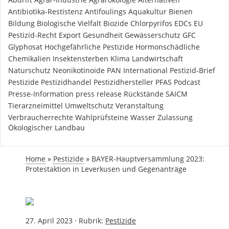
Antibiotika-Restistenz
Antifoulings
Aquakultur
Bienen
Bildung
Biologische Vielfalt
Biozide
Chlorpyrifos
EDCs
EU
Pestizid-Recht
Export
Gesundheit
Gewässerschutz
GFC
Glyphosat
Hochgefährliche Pestizide
Hormonschädliche
Chemikalien
Insektensterben
Klima
Landwirtschaft
Naturschutz
Neonikotinoide
PAN International
Pestizid-Brief
Pestizide
Pestizidhandel
Pestizidhersteller
PFAS
Podcast
Presse-Information
press release
Rückstände
SAICM
Tierarzneimittel
Umweltschutz
Veranstaltung
Verbraucherrechte
Wahlprüfsteine
Wasser
Zulassung
Ökologischer Landbau
Home
»
Pestizide
»
BAYER-Hauptversammlung 2023:
Protestaktion in Leverkusen und Gegenanträge
27. April 2023
·
Rubrik:
Pestizide