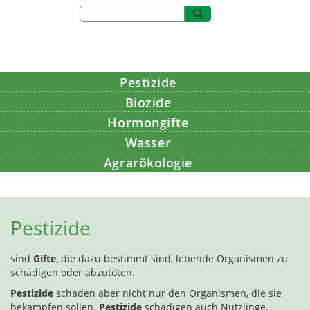
Pestizide
Biozide
Hormongifte
Wasser
Agrarökologie
Bildung
Pestizide
sind
Gifte
, die dazu bestimmt sind, lebende Organismen zu
schädigen oder abzutöten.
Pestizide
schaden aber nicht nur den Organismen, die sie
bekämpfen sollen.
Pestizide
schädigen auch Nützlinge,