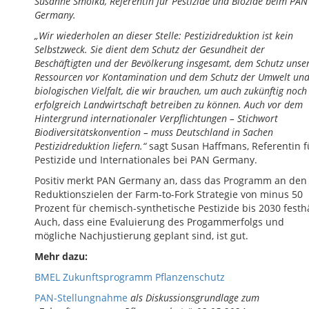
Susanne Smolka, Referentin für Pestizide und Biozide beim PAN
Germany.
„Wir wiederholen an dieser Stelle: Pestizidreduktion ist kein
Selbstzweck. Sie dient dem Schutz der Gesundheit der
Beschäftigten und der Bevölkerung insgesamt, dem Schutz unse
Ressourcen vor Kontamination und dem Schutz der Umwelt un
biologischen Vielfalt, die wir brauchen, um auch zukünftig noch
erfolgreich Landwirtschaft betreiben zu können. Auch vor dem
Hintergrund internationaler Verpflichtungen – Stichwort
Biodiversitätskonvention – muss Deutschland in Sachen
Pestizidreduktion liefern.“
sagt Susan Haffmans, Referentin f
Pestizide und Internationales bei PAN Germany.
Positiv merkt PAN Germany an, dass das Programm an den
Reduktionszielen der Farm-to-Fork Strategie von minus 50
Prozent für chemisch-synthetische Pestizide bis 2030 festhä
Auch, dass eine Evaluierung des Progammerfolgs und
mögliche Nachjustierung geplant sind, ist gut.
Mehr dazu:
BMEL Zukunftsprogramm Pflanzenschutz
PAN-Stellungnahme
als Diskussionsgrundlage zum