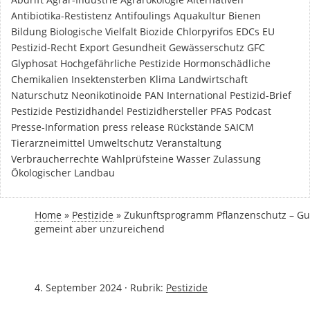
Antibiotika-Restistenz
Antifoulings
Aquakultur
Bienen
Bildung
Biologische Vielfalt
Biozide
Chlorpyrifos
EDCs
EU
Pestizid-Recht
Export
Gesundheit
Gewässerschutz
GFC
Glyphosat
Hochgefährliche Pestizide
Hormonschädliche
Chemikalien
Insektensterben
Klima
Landwirtschaft
Naturschutz
Neonikotinoide
PAN International
Pestizid-Brief
Pestizide
Pestizidhandel
Pestizidhersteller
PFAS
Podcast
Presse-Information
press release
Rückstände
SAICM
Tierarzneimittel
Umweltschutz
Veranstaltung
Verbraucherrechte
Wahlprüfsteine
Wasser
Zulassung
Ökologischer Landbau
Home
»
Pestizide
»
Zukunftsprogramm Pflanzenschutz – Gu
gemeint aber unzureichend
4. September 2024
·
Rubrik:
Pestizide