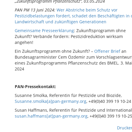
„Zukunftsprogramm Pflanzenschutz“, 03.05.2024
PAN PM 13 Juni 2024
:
Wer Abstriche beim Schutz vor
Pestizidbelastungen fordert, schadet den Beschäftigten in 
Landwirtschaft und zukünftigen Generationen
Gemeinsame Presseerklärung
: Zukunftsprogramm ohne
Zukunft? Verbände fordern: Pestizidreduktion wirksam
angehen!
Ein Zukunftsprogramm ohne Zukunft? –
Offener Brief
an
Bundesagrarminister Cem Özdemir zum Vorschlagsentwur
eines Zukunftsprogramms Pflanzenschutz des BMEL. 3. Ma
2024
PAN-Pressekontakt:
Susanne Smolka, Referentin für Pestizide und Biozide,
Susanne.smolka[a]pan-germany.org
, +49(0)40 399 19 10-24
Susan Haffmans, Referentin für Pestizide und International
susan.haffmans[at]pan-germany.org
, +49(0)40 399 19 10-2
Drucke