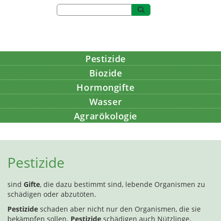
Pestizide
Biozide
Hormongifte
Wasser
Agrarökologie
Bildung
Pestizide
sind
Gifte
, die dazu bestimmt sind, lebende Organismen zu
schädigen oder abzutöten.
Pestizide
schaden aber nicht nur den Organismen, die sie
bekämpfen sollen.
Pestizide
schädigen auch Nützlinge,