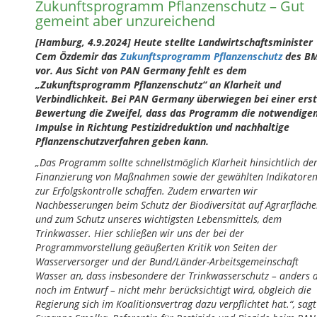
Zukunftsprogramm Pflanzenschutz – Gut
gemeint aber unzureichend
[Hamburg, 4.9.2024] Heute stellte Landwirtschaftsminister
Cem Özdemir das
Zukunftsprogramm Pflanzenschutz
des B
vor. Aus Sicht von PAN Germany fehlt es dem
„Zukunftsprogramm Pflanzenschutz“ an Klarheit und
Verbindlichkeit. Bei PAN Germany überwiegen bei einer ers
Bewertung die Zweifel, dass das Programm die notwendige
Impulse in Richtung Pestizidreduktion und nachhaltige
Pflanzenschutzverfahren geben kann.
„Das Programm sollte schnellstmöglich Klarheit hinsichtlich de
Finanzierung von Maßnahmen sowie der gewählten Indikatore
zur Erfolgskontrolle schaffen. Zudem erwarten wir
Nachbesserungen beim Schutz der Biodiversität auf Agrarfläch
und zum Schutz unseres wichtigsten Lebensmittels, dem
Trinkwasser. Hier schließen wir uns der bei der
Programmvorstellung geäußerten Kritik von Seiten der
Wasserversorger und der Bund/Länder-Arbeitsgemeinschaft
Wasser an, dass insbesondere der Trinkwasserschutz – anders a
noch im Entwurf – nicht mehr berücksichtigt wird, obgleich die
Regierung sich im Koalitionsvertrag dazu verpflichtet hat.“, sagt