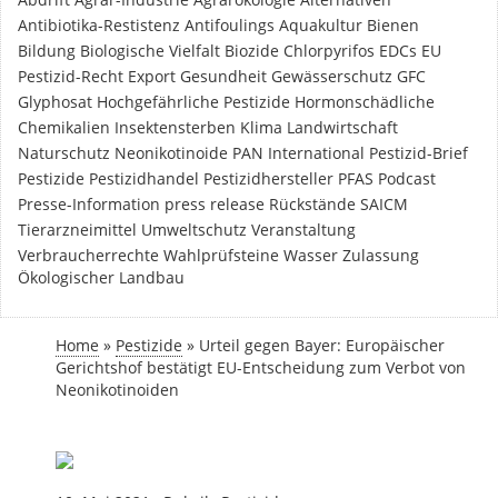
Antibiotika-Restistenz
Antifoulings
Aquakultur
Bienen
Bildung
Biologische Vielfalt
Biozide
Chlorpyrifos
EDCs
EU
Pestizid-Recht
Export
Gesundheit
Gewässerschutz
GFC
Glyphosat
Hochgefährliche Pestizide
Hormonschädliche
Chemikalien
Insektensterben
Klima
Landwirtschaft
Naturschutz
Neonikotinoide
PAN International
Pestizid-Brief
Pestizide
Pestizidhandel
Pestizidhersteller
PFAS
Podcast
Presse-Information
press release
Rückstände
SAICM
Tierarzneimittel
Umweltschutz
Veranstaltung
Verbraucherrechte
Wahlprüfsteine
Wasser
Zulassung
Ökologischer Landbau
Home
»
Pestizide
»
Urteil gegen Bayer: Europäischer
Gerichtshof bestätigt EU-Entscheidung zum Verbot von
Neonikotinoiden