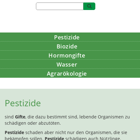
Pestizide
Biozide
Hormongifte
Wasser
Agrarökologie
Bildung
Pestizide
sind
Gifte
, die dazu bestimmt sind, lebende Organismen zu
schädigen oder abzutöten.
Pestizide
schaden aber nicht nur den Organismen, die sie
bekämpfen sollen.
Pestizide
schädigen auch Nützlinge,