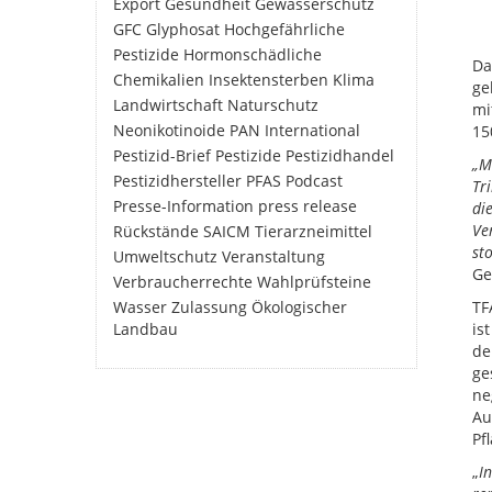
Export
Gesundheit
Gewässerschutz
GFC
Glyphosat
Hochgefährliche
Pestizide
Hormonschädliche
Da
Chemikalien
Insektensterben
Klima
ge
Landwirtschaft
Naturschutz
mi
Neonikotinoide
PAN International
15
Pestizid-Brief
Pestizide
Pestizidhandel
„M
Pestizidhersteller
PFAS
Podcast
Tr
Presse-Information
press release
di
Ve
Rückstände
SAICM
Tierarzneimittel
st
Umweltschutz
Veranstaltung
Ge
Verbraucherrechte
Wahlprüfsteine
Wasser
Zulassung
Ökologischer
TF
Landbau
is
de
ge
ne
Au
Pf
„
I