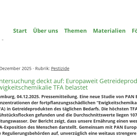
gifte
Wasser
Agrarökologie
Bildun
Start
Über uns
Themen
Materialien
F
ome
»
Pestizide
»
Untersuchung deckt auf: Europaweit Getreidepro
igkeitschemikalie TFA belastet
 Dezember 2025
·
Rubrik:
Pestizide
ntersuchung deckt auf: Europaweit Getreideprod
wigkeitschemikalie TFA belastet
mburg, 04.12.2025. Pressemitteilung. Eine neue Studie von PAN 
nzentrationen der fortpflanzungsschädlichen “Ewigkeitschemikali
FA) in Getreideprodukten des täglichen Bedarfs. Die höchsten T
ühstücksflocken gefunden und die Durchschnittswerte liegen 107
itungswasser.
Der Bericht zeigt, dass unsere Ernährung einen wes
A-Exposition des Menschen darstellt. Gemeinsam mit PAN Euro
e Regulierungsbehörden auf, unverzüglich eine weitaus strengere 