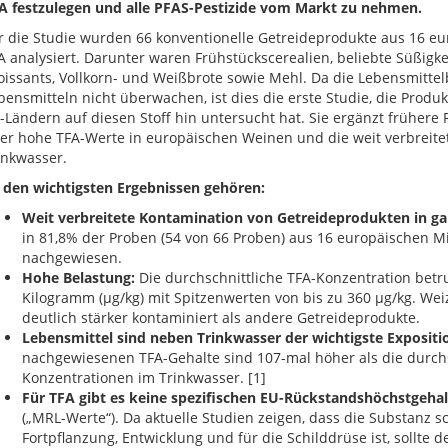
A festzulegen und alle PFAS-Pestizide vom Markt zu nehmen.
r die Studie wurden 66 konventionelle Getreideprodukte aus 16 e
A analysiert. Darunter waren Frühstückscerealien, beliebte Süßigke
oissants, Vollkorn- und Weißbrote sowie Mehl. Da die Lebensmitte
bensmitteln nicht überwachen, ist dies die erste Studie, die Produ
-Ländern auf diesen Stoff hin untersucht hat. Sie ergänzt frühere
er hohe TFA-Werte in europäischen Weinen und die weit verbreite
inkwasser.
 den wichtigsten Ergebnissen gehören:
Weit verbreitete Kontamination von Getreideprodukten in ga
in 81,8% der Proben (54 von 66 Proben) aus 16 europäischen Mi
nachgewiesen.
Hohe Belastung:
Die durchschnittliche TFA-Konzentration bet
Kilogramm (μg/kg) mit Spitzenwerten von bis zu 360 μg/kg. We
deutlich stärker kontaminiert als andere Getreideprodukte.
Lebensmittel sind neben Trinkwasser der wichtigste Expositi
nachgewiesenen TFA-Gehalte sind 107-mal höher als die durchs
Konzentrationen im Trinkwasser. [1]
Für TFA gibt es keine spezifischen EU-Rückstandshöchstgehal
(„MRL-Werte“). Da aktuelle Studien zeigen, dass die Substanz s
Fortpflanzung, Entwicklung und für die Schilddrüse ist, sollte