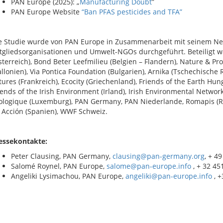
PAN Europe (2025): „
Manufacturing Doubt
”
PAN Europe Website
“Ban PFAS pesticides and TFA”
e Studie wurde von PAN Europe in Zusammenarbeit mit seinem Ne
tgliedsorganisationen und Umwelt-NGOs durchgeführt. Beteiligt w
sterreich), Bond Beter Leefmilieu (Belgien – Flandern), Nature & Pr
llonien), Via Pontica Foundation (Bulgarien), Arnika (Tschechische 
tures (Frankreich), Ecocity (Griechenland), Friends of the Earth Hunga
iends of the Irish Environment (Irland), Irish Environmental Networ
ologique (Luxemburg), PAN Germany, PAN Niederlande, Romapis (R
 Acción (Spanien), WWF Schweiz.
essekontakte:
Peter Clausing, PAN Germany,
clausing@pan-germany.org
, + 4
Salomé Roynel, PAN Europe,
salome@pan-europe.info
, + 32 45
Angeliki Lysimachou, PAN Europe,
angeliki@pan-europe.info
, +