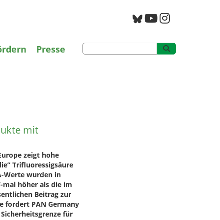
g
PAN Archiv
ördern
Presse
dukte mit
ukte mit
Europe zeigt hohe
e” Trifluoressigsäure
FA-Werte wurden in
-mal höher als die im
entlichen Beitrag zur
pe fordert PAN Germany
Sicherheitsgrenze für