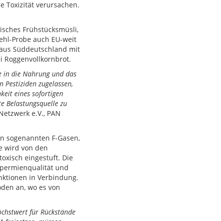
se Toxizität verursachen.
pisches Frühstücksmüsli,
mehl-Probe auch EU-weit
n aus Süddeutschland mit
i Roggenvollkornbrot.
e in die Nahrung und das
 Pestiziden zugelassen,
keit eines sofortigen
te Belastungsquelle zu
-Netzwerk e.V., PAN
en sogenannten F-Gasen,
ie wird von den
oxisch eingestuft. Die
Spermienqualität und
nktionen in Verbindung.
öden an, wo es von
öchstwert für Rückstände