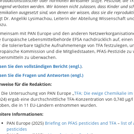
produktionstoxischer oder hormonell wirksamer Stoffe. Pestizide, die TF
ingend verboten werden. Wir können nicht zulassen, dass Kinder und s
emikalien ausgesetzt sind, von denen wir wissen, dass sie die reprodukt
gt Dr. Angeliki Lysimachou, Leiterin der Abteilung Wissenschaft und
nzu.
meinsam mit PAN Europe und den anderen Netzwerkorganisation
e Europäische Lebensmittelbehörde EFSA nachdrücklich auf, einen
r die tolerierbare tägliche Aufnahmemenge von TFA festzulegen, un
ropäische Kommission und die Mitgliedstaaten, PFAS-Pestizide zu 
bensmitteln zu überwachen.
sen Sie den vollständigen Bericht (engl.)
.
sen Sie die Fragen und Antworten (engl.)
nweise für die Redaktion:
] Die Untersuchung von PAN Europe
„
TFA: Die ewige Chemikalie im 
024) ergab eine durchschnittliche TFA-Konzentration von 0,740 µg/l
oben, die in 11 EU-Ländern entnommen wurden.
itere Informationen:
PAN Europe (2025)
Briefing on PFAS pesticides and TFA
–
list o
pesticides