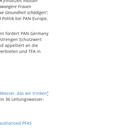
A freisetzen, müssen
chwangere Frauen
ive Gesundheit schädigen“,
 Politik bei PAN Europe,
en fordert PAN Germany
 strengen Schutzwert
d appelliert an die
verbieten und TFA in
Wasser, das wir trinken
”
 in 36 Leitungswasser-
f authorised PFAS