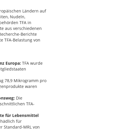
uropäischen Ländern auf
iten, Nudeln,
lbehörden TFA in
kte aus verschiedenen
 Recherche-Berichte
te TFA-Belastung von
nz Europa:
TFA wurde
tgliedstaaten
rug 78,9 Mikrogramm pro
izenprodukte waren
onsweg:
Die
chnittlichen TFA-
te für Lebensmittel
chädlich für
 der Standard-MRL von