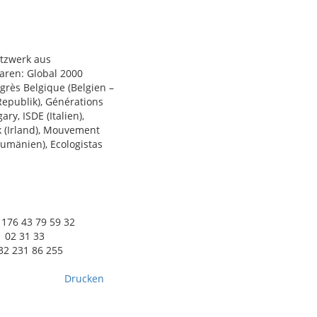
tzwerk aus
aren: Global 2000
ogrès Belgique (Belgien –
Republik), Générations
ry, ISDE (Italien),
k (Irland), Mouvement
umänien), Ecologistas
9 176 43 79 59 32
1 02 31 33
32 231 86 255
Drucken