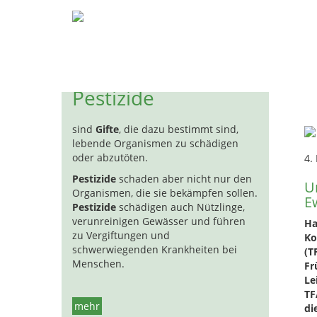
Pestizide
Biozide
Hormon
H
Ew
Pestizide
sind
Gifte
, die dazu bestimmt sind,
lebende Organismen zu schädigen
oder abzutöten.
4.
Pestizide
schaden aber nicht nur den
U
Organismen, die sie bekämpfen sollen.
E
Pestizide
schädigen auch Nützlinge,
verunreinigen Gewässer und führen
Ha
zu Vergiftungen und
Ko
schwerwiegenden Krankheiten bei
(T
Menschen.
Fr
Le
TF
mehr
di