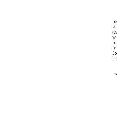
Di
Mi
(Ö
Wa
Fu
Fr
Éc
en
Pr