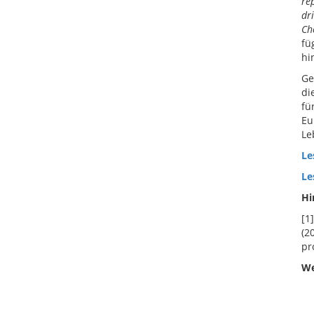
re
dr
Ch
fü
hi
Ge
di
fü
Eu
Le
Le
Le
Hi
[1
(2
pr
We