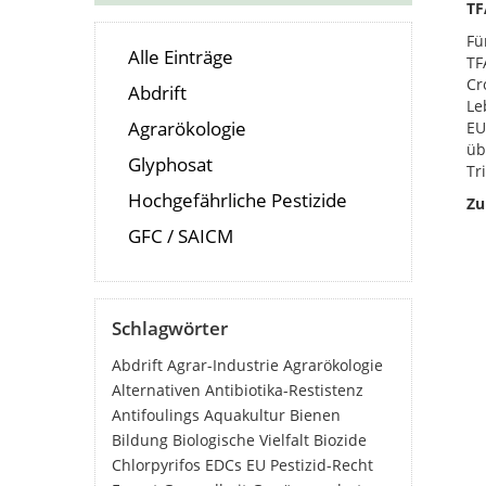
TF
Fü
Alle Einträge
TF
Cr
Abdrift
Le
Agrarökologie
EU
üb
Glyphosat
Tr
Hochgefährliche Pestizide
Zu
GFC / SAICM
Schlagwörter
Abdrift
Agrar-Industrie
Agrarökologie
Alternativen
Antibiotika-Restistenz
Antifoulings
Aquakultur
Bienen
Bildung
Biologische Vielfalt
Biozide
Chlorpyrifos
EDCs
EU Pestizid-Recht