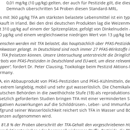
0,01 mg/kg (10 μg/kg) gelten, der auch für Pestizide gilt, die die
Demnach überschritten 54 Proben diesen Standard-MRL.
s mit 360 µg/kg TFA am stärksten belastete Lebensmittel ist ein ty
kauft in Irland. Bei den drei deutschen Produkten lag die Weizen
t 310 µg/kg auf einem der Spitzenplätze, gefolgt von Dinkelnudel
0 µg/kg und einem vergleichsweise niedrigen Wert von 13 µg/kg be
enschen werden mit TFA belastet, das hauptsächlich über PFAS-Pestizid
inkwasser gelangt.
In Deutschland sind noch immer 27 PFAS-Wirkstoffe in
e TFA freisetzen können. Unsere Untersuchung unterstreicht die Dringlich
rbots von PFAS-Pestiziden in Deutschland und EU-weit, um diese relevan
oppen“,
fordert Dr. Peter Clausing, Toxikologe beim Pestizid Aktions
rmany.
A, ein Abbauprodukt von PFAS-Pestiziden und PFAS-Kühlmitteln, d
t extrem langlebig, mobil und sehr gut wasserlöslich. Die Chemikal
utschen Behörden in die zweithöchste Stufe (1B) als reproduktionst
setzlich geforderten Studien bringen TFA mit einer verminderten 
gativen Auswirkungen auf die Schilddrüsen-, Leber- und Immunfu
fgrund seiner Wasserlöslichkeit reichert sich TFA in Wasser und B
lanzen aufgenommen wird.
n 81,8 % der Proben überschritt der TFA-Gehalt den vorgeschriebenen H