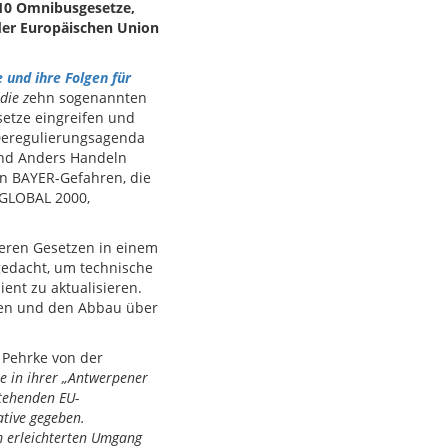
 10 Omnibusgesetze,
 der Europäischen Union
 und ihre Folgen für
 die z
ehn sogenannten
etze eingreifen und
 Deregulierungsagenda
sind Anders Handeln
en BAYER-Gefahren, die
 GLOBAL 2000,
ren Gesetzen in einem
gedacht, um technische
ent zu aktualisieren.
gen und den Abbau über
 Pehrke von der
e in ihrer „Antwerpener
stehenden EU-
ative gegeben.
 erleichterten Umgang