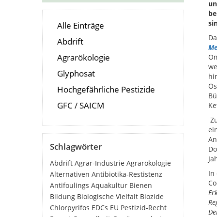
un
be
si
Alle Einträge
Da
Abdrift
Me
Agrarökologie
Om
we
Glyphosat
hi
Ös
Hochgefährliche Pestizide
Bü
GFC / SAICM
Ke
Z
ei
An
Schlagwörter
Do
Ja
Abdrift
Agrar-Industrie
Agrarökologie
In
Alternativen
Antibiotika-Restistenz
Co
Antifoulings
Aquakultur
Bienen
Er
Bildung
Biologische Vielfalt
Biozide
Re
Chlorpyrifos
EDCs
EU Pestizid-Recht
De