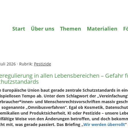
gifte
Wasser
Agrarökologie
Bildun
Start
Über uns
Themen
Materialien
F
ome
»
Pestizide
»
Deregulierung in allen Lebensbereichen – Gefahr
hutzstandards
Juli 2026
·
Rubrik:
Pestizide
eregulierung in allen Lebensbereichen – Gefahr 
chutzstandards
e Europäische Union baut gerade zentrale Schutzstandards in ei
ispiellosen Tempo ab. Unter dem Schlagwort der „Vereinfachun
rbraucher*innen- und Menschenrechtsvorschriften massiv geschw
 sogenannte „Omnibusverfahren“. Egal ob Kosmetik, Datenschut
emikalien und Produktsicherheit, KI oder Pestizide – unsere Leb
elfältige Weise von den Änderungen betroffen, und doch bekom
cht mit, was gerade passiert. Das Briefing „
Wir werden überrollt
“