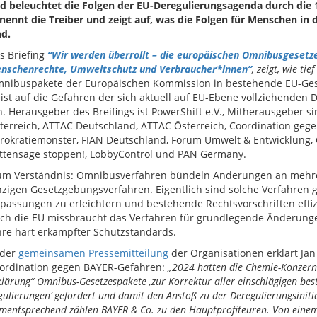
d beleuchtet die Folgen der EU-Deregulierungsagenda durch die
nennt die Treiber und zeigt auf, was die Folgen für Menschen in
nd.
s Briefing
“
Wir werden überrollt – die europäischen Omnibusgesetze
nschenrechte, Umweltschutz und Verbraucher*innen”
, zeigt, wie tief
nibuspakete der Europäischen Kommission in bestehende EU-Ges
ist auf die Gefahren der sich aktuell auf EU-Ebene vollziehenden
n. Herausgeber des Breifings ist PowerShift e.V., Mitherausgeber 
terreich, ATTAC Deutschland, ATTAC Österreich, Coordination geg
rokratiemonster, FIAN Deutschland, Forum Umwelt & Entwicklung,
ttensäge stoppen!, LobbyControl und PAN Germany.
um Verständnis: Omnibusverfahren bündeln Änderungen an mehre
nzigen Gesetzgebungsverfahren. Eigentlich sind solche Verfahren 
passungen zu erleichtern und bestehende Rechtsvorschriften effizi
ch die EU missbraucht das Verfahren für grundlegende Änderun
hre hart erkämpfter Schutzstandards.
 der
gemeinsamen Pressemitteilung
der Organisationen erklärt Jan
ordination gegen BAYER-Gefahren:
„2024 hatten die Chemie-Konzern
klärung“ Omnibus-Gesetzespakete ‚zur Korrektur aller einschlägigen be
gulierungen‘ gefordert und damit den Anstoß zu der Deregulierungsiniti
mentsprechend zählen BAYER & Co. zu den Hauptprofiteuren. Von einem