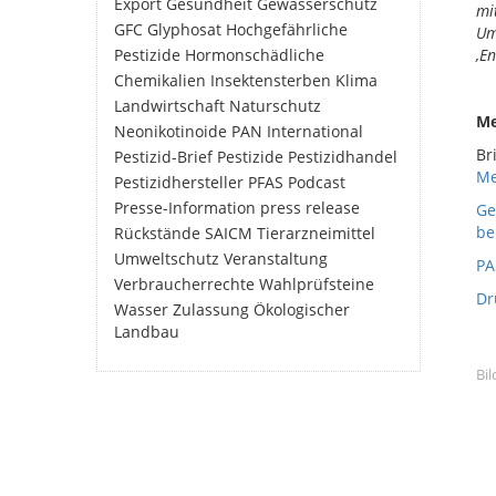
Export
Gesundheit
Gewässerschutz
mi
GFC
Glyphosat
Hochgefährliche
Um
Pestizide
Hormonschädliche
‚En
Chemikalien
Insektensterben
Klima
Landwirtschaft
Naturschutz
Me
Neonikotinoide
PAN International
Br
Pestizid-Brief
Pestizide
Pestizidhandel
Me
Pestizidhersteller
PFAS
Podcast
Presse-Information
press release
Ge
be
Rückstände
SAICM
Tierarzneimittel
Umweltschutz
Veranstaltung
PA
Verbraucherrechte
Wahlprüfsteine
Dr
Wasser
Zulassung
Ökologischer
Landbau
Bil