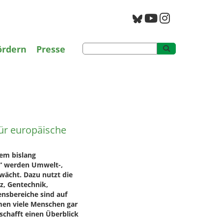
g
PAN Archiv
ördern
Presse
 für europäische
für europäische
nem bislang
g“ werden Umwelt-,
ächt. Dazu nutzt die
z, Gentechnik,
ensbereiche sind auf
men viele Menschen gar
 schafft einen Überblick