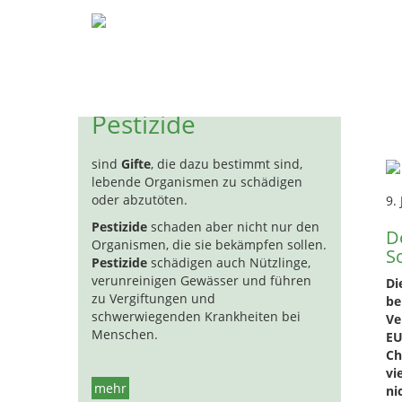
Pestizide
Biozide
Hormon
H
Sc
Pestizide
sind
Gifte
, die dazu bestimmt sind,
lebende Organismen zu schädigen
oder abzutöten.
9. 
Pestizide
schaden aber nicht nur den
D
Organismen, die sie bekämpfen sollen.
S
Pestizide
schädigen auch Nützlinge,
verunreinigen Gewässer und führen
Di
zu Vergiftungen und
be
schwerwiegenden Krankheiten bei
Ve
Menschen.
EU
Ch
vi
mehr
ni