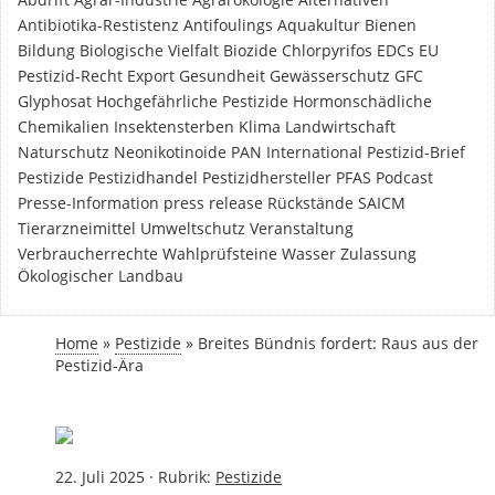
Antibiotika-Restistenz
Antifoulings
Aquakultur
Bienen
Bildung
Biologische Vielfalt
Biozide
Chlorpyrifos
EDCs
EU
Pestizid-Recht
Export
Gesundheit
Gewässerschutz
GFC
Glyphosat
Hochgefährliche Pestizide
Hormonschädliche
Chemikalien
Insektensterben
Klima
Landwirtschaft
Naturschutz
Neonikotinoide
PAN International
Pestizid-Brief
Pestizide
Pestizidhandel
Pestizidhersteller
PFAS
Podcast
Presse-Information
press release
Rückstände
SAICM
Tierarzneimittel
Umweltschutz
Veranstaltung
Verbraucherrechte
Wahlprüfsteine
Wasser
Zulassung
Ökologischer Landbau
Home
»
Pestizide
»
Breites Bündnis fordert: Raus aus der
Pestizid-Ära
22. Juli 2025
·
Rubrik:
Pestizide