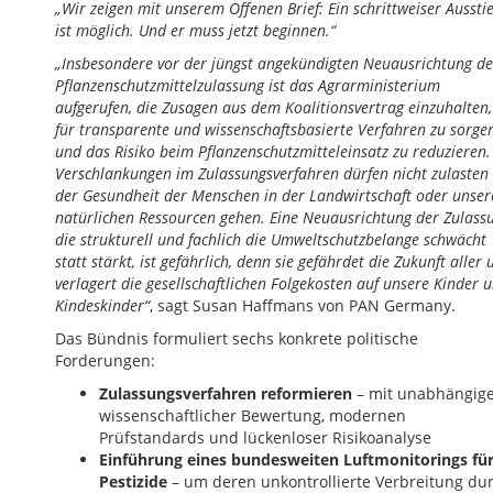
„Wir zeigen mit unserem Offenen Brief: Ein schrittweiser Aussti
ist möglich. Und er muss jetzt beginnen.“
„Insbesondere vor der jüngst angekündigten Neuausrichtung de
Pflanzenschutzmittelzulassung ist das Agrarministerium
aufgerufen, die Zusagen aus dem Koalitionsvertrag einzuhalten,
für transparente und wissenschaftsbasierte Verfahren zu sorge
und das Risiko beim Pflanzenschutzmitteleinsatz zu reduzieren.
Verschlankungen im Zulassungsverfahren dürfen nicht zulasten
der Gesundheit der Menschen in der Landwirtschaft oder unser
natürlichen Ressourcen gehen. Eine Neuausrichtung der Zulass
die strukturell und fachlich die Umweltschutzbelange schwächt
statt stärkt, ist gefährlich, denn sie gefährdet die Zukunft aller
verlagert die gesellschaftlichen Folgekosten auf unsere Kinder 
Kindeskinder“
, sagt Susan Haffmans von PAN Germany.
Das Bündnis formuliert sechs konkrete politische
Forderungen:
Zulassungsverfahren reformieren
– mit unabhängig
wissenschaftlicher Bewertung, modernen
Prüfstandards und lückenloser Risikoanalyse
Einführung eines bundesweiten Luftmonitorings fü
Pestizide
– um deren unkontrollierte Verbreitung du