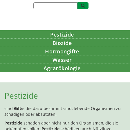
Pestizide
Biozide
Hormongifte
Wasser
Agrarökologie
Bildung
Pestizide
sind
Gifte
, die dazu bestimmt sind, lebende Organismen zu
schädigen oder abzutöten.
Pestizide
schaden aber nicht nur den Organismen, die sie
bekämpfen sollen.
Pestizide
schädigen auch Nützlinge,