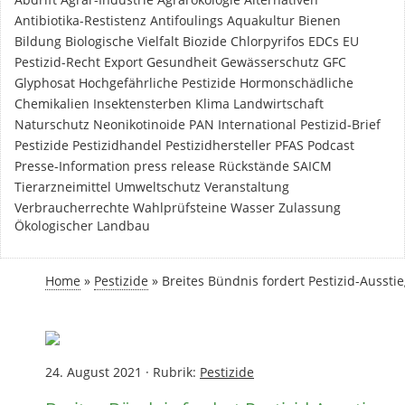
Antibiotika-Restistenz
Antifoulings
Aquakultur
Bienen
Bildung
Biologische Vielfalt
Biozide
Chlorpyrifos
EDCs
EU
Pestizid-Recht
Export
Gesundheit
Gewässerschutz
GFC
Glyphosat
Hochgefährliche Pestizide
Hormonschädliche
Chemikalien
Insektensterben
Klima
Landwirtschaft
Naturschutz
Neonikotinoide
PAN International
Pestizid-Brief
Pestizide
Pestizidhandel
Pestizidhersteller
PFAS
Podcast
Presse-Information
press release
Rückstände
SAICM
Tierarzneimittel
Umweltschutz
Veranstaltung
Verbraucherrechte
Wahlprüfsteine
Wasser
Zulassung
Ökologischer Landbau
Home
»
Pestizide
»
Breites Bündnis fordert Pestizid-Aussti
24. August 2021
·
Rubrik:
Pestizide