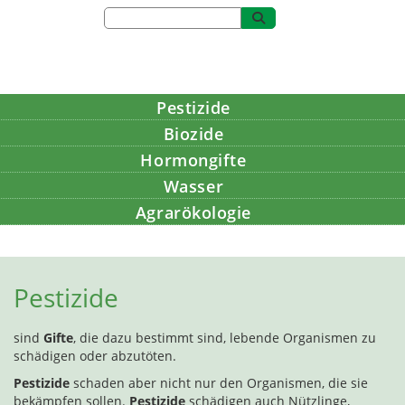
Pestizide
Biozide
Hormongifte
Wasser
Agrarökologie
Bildung
Pestizide
sind
Gifte
, die dazu bestimmt sind, lebende Organismen zu
schädigen oder abzutöten.
Pestizide
schaden aber nicht nur den Organismen, die sie
bekämpfen sollen.
Pestizide
schädigen auch Nützlinge,