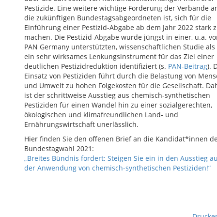
Pestizide. Eine weitere wichtige Forderung der Verbände a
die zukünftigen Bundestagsabgeordneten ist, sich für die
Einführung einer Pestizid-Abgabe ab dem Jahr 2022 stark 
machen. Die Pestizid-Abgabe wurde jüngst in einer, u.a. v
PAN Germany unterstützten, wissenschaftlichen Studie als
ein sehr wirksames Lenkungsinstrument für das Ziel einer
deutlichen Pestizidreduktion identifiziert (s.
PAN-Beitrag
). 
Einsatz von Pestiziden führt durch die Belastung von Men
und Umwelt zu hohen Folgekosten für die Gesellschaft. Da
ist der schrittweise Ausstieg aus chemisch-synthetischen
Pestiziden für einen Wandel hin zu einer sozialgerechten,
ökologischen und klimafreundlichen Land- und
Ernährungswirtschaft unerlässlich.
Hier finden Sie den offenen Brief an die Kandidat*innen d
Bundestagwahl 2021:
„Breites Bündnis fordert: Steigen Sie ein in den Ausstieg a
der Anwendung von chemisch-synthetischen Pestiziden!“
Drucke