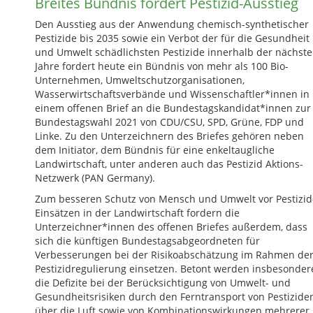
Breites Bündnis fordert Pestizid-Ausstieg
Den Ausstieg aus der Anwendung chemisch-synthetischer
Pestizide bis 2035 sowie ein Verbot der für die Gesundheit
und Umwelt schädlichsten Pestizide innerhalb der nächste
Jahre fordert heute ein Bündnis von mehr als 100 Bio-
Unternehmen, Umweltschutzorganisationen,
Wasserwirtschaftsverbände und Wissenschaftler*innen in
einem offenen Brief an die Bundestagskandidat*innen zur
Bundestagswahl 2021 von CDU/CSU, SPD, Grüne, FDP und
Linke. Zu den Unterzeichnern des Briefes gehören neben
dem Initiator, dem Bündnis für eine enkeltaugliche
Landwirtschaft, unter anderen auch das Pestizid Aktions-
Netzwerk (PAN Germany).
Zum besseren Schutz von Mensch und Umwelt vor Pestizid
Einsätzen in der Landwirtschaft fordern die
Unterzeichner*innen des offenen Briefes außerdem, dass
sich die künftigen Bundestagsabgeordneten für
Verbesserungen bei der Risikoabschätzung im Rahmen de
Pestizidregulierung einsetzen. Betont werden insbesonder
die Defizite bei der Berücksichtigung von Umwelt- und
Gesundheitsrisiken durch den Ferntransport von Pestizide
über die Luft sowie von Kombinationswirkungen mehrerer