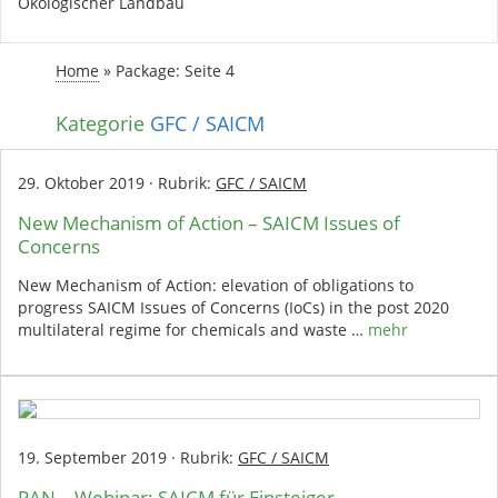
Ökologischer Landbau
Home
»
Package
: Seite 4
Kategorie
GFC / SAICM
29. Oktober 2019
·
Rubrik:
GFC / SAICM
New Mechanism of Action – SAICM Issues of
Concerns
New Mechanism of Action: elevation of obligations to
progress SAICM Issues of Concerns (IoCs) in the post 2020
multilateral regime for chemicals and waste …
mehr
19. September 2019
·
Rubrik:
GFC / SAICM
PAN – Webinar: SAICM für Einsteiger