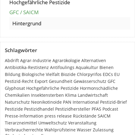
Hochgefährliche Pestizide
GFC / SAICM
Hintergrund
Schlagwörter
Abdrift
Agrar-Industrie
Agrarökologie
Alternativen
Antibiotika-Restistenz
Antifoulings
Aquakultur
Bienen
Bildung
Biologische Vielfalt
Biozide
Chlorpyrifos
EDCs
EU
Pestizid-Recht
Export
Gesundheit
Gewässerschutz
GFC
Glyphosat
Hochgefährliche Pestizide
Hormonschädliche
Chemikalien
Insektensterben
Klima
Landwirtschaft
Naturschutz
Neonikotinoide
PAN International
Pestizid-Brief
Pestizide
Pestizidhandel
Pestizidhersteller
PFAS
Podcast
Presse-Information
press release
Rückstände
SAICM
Tierarzneimittel
Umweltschutz
Veranstaltung
Verbraucherrechte
Wahlprüfsteine
Wasser
Zulassung