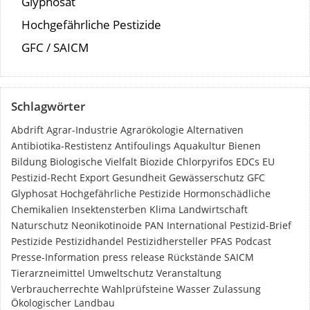
Glyphosat
Hochgefährliche Pestizide
GFC / SAICM
Schlagwörter
Abdrift
Agrar-Industrie
Agrarökologie
Alternativen
Antibiotika-Restistenz
Antifoulings
Aquakultur
Bienen
Bildung
Biologische Vielfalt
Biozide
Chlorpyrifos
EDCs
EU
Pestizid-Recht
Export
Gesundheit
Gewässerschutz
GFC
Glyphosat
Hochgefährliche Pestizide
Hormonschädliche
Chemikalien
Insektensterben
Klima
Landwirtschaft
Naturschutz
Neonikotinoide
PAN International
Pestizid-Brief
Pestizide
Pestizidhandel
Pestizidhersteller
PFAS
Podcast
Presse-Information
press release
Rückstände
SAICM
Tierarzneimittel
Umweltschutz
Veranstaltung
Verbraucherrechte
Wahlprüfsteine
Wasser
Zulassung
Ökologischer Landbau