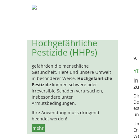
Pestizide
Biozide
Hormon
H
Hochgefährliche
Pestizide (HHPs)
9.
gefährden die menschliche
YE
Gesundheit, Tiere und unsere Umwelt
in besonderer Weise.
Hochgefährliche
In
Pestizide
können schwere oder
z
irreversible Schäden verursachen,
Di
insbesondere unter
De
Armutsbedingungen.
ex
Ihre Anwendung muss dringend
un
beendet werden!
Un
mehr
En
We