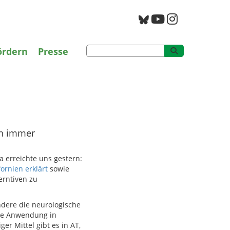
g
PAN Archiv
ördern
Presse
ch immer
 erreichte uns gestern:
fornien erklärt
sowie
erntiven zu
ndere die neurologische
die Anwendung in
r Mittel gibt es in AT,