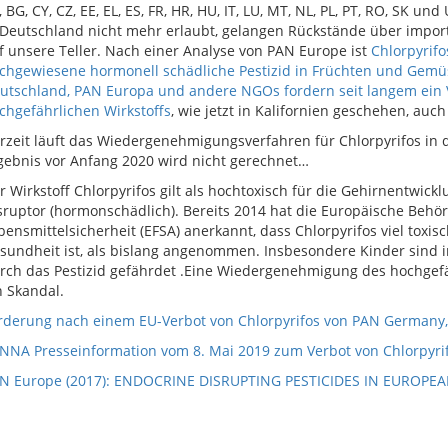
, BG, CY, CZ, EE, EL, ES, FR, HR, HU, IT, LU, MT, NL, PL, PT, RO, SK un
 Deutschland nicht mehr erlaubt, gelangen Rückstände über impor
f unsere Teller. Nach einer Analyse von PAN Europe ist
Chlorpyrifo
chgewiesene hormonell schädliche Pestizid in Früchten und Gemü
utschland, PAN Europa und andere NGOs fordern seit langem ein 
chgefährlichen Wirkstoffs
, wie jetzt in Kalifornien geschehen, auch
rzeit läuft das Wiedergenehmigungsverfahren für Chlorpyrifos in 
gebnis vor Anfang 2020 wird nicht gerechnet…
r Wirkstoff Chlorpyrifos gilt als hochtoxisch für die Gehirnentwick
sruptor (hormonschädlich). Bereits 2014 hat die Europäische Behör
bensmittelsicherheit (EFSA) anerkannt, dass Chlorpyrifos viel toxis
sundheit ist, als bislang angenommen. Insbesondere Kinder sind i
rch das Pestizid gefährdet .Eine Wiedergenehmigung des hochgefä
n Skandal.
rderung nach einem EU-Verbot von Chlorpyrifos von PAN Germany
NNA Presseinformation vom 8. Mai 2019 zum Verbot von Chlorpyrifo
N Europe (2017): ENDOCRINE DISRUPTING PESTICIDES IN EUROPEA