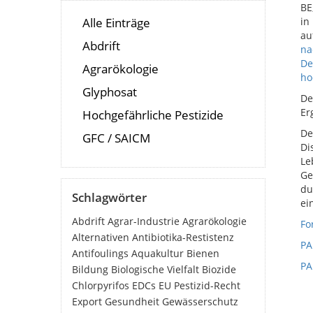
BE
Alle Einträge
in
au
Abdrift
na
De
Agrarökologie
ho
Glyphosat
De
Er
Hochgefährliche Pestizide
De
GFC / SAICM
Di
Le
Ge
du
Schlagwörter
ei
Abdrift
Agrar-Industrie
Agrarökologie
Fo
Alternativen
Antibiotika-Restistenz
PA
Antifoulings
Aquakultur
Bienen
PA
Bildung
Biologische Vielfalt
Biozide
Chlorpyrifos
EDCs
EU Pestizid-Recht
Export
Gesundheit
Gewässerschutz