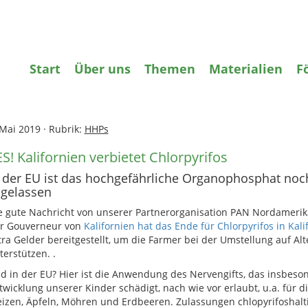
gifte
Wasser
Agrarökologie
Bildun
Start
Über uns
Themen
Materialien
F
ome
»
Pestizide
»
YES! Kalifornien verbietet Chlorpyrifos
 Mai 2019
·
Rubrik:
HHPs
S! Kalifornien verbietet Chlorpyrifos
 der EU ist das hochgefährliche Organophosphat no
ugelassen
e gute Nachricht von unserer Partnerorganisation PAN Nordamerika
r Gouverneur von
Kalifornien hat das Ende für Chlorpyrifos in Kali
tra Gelder bereitgestellt, um die Farmer bei der Umstellung auf Alt
terstützen. .
d in der EU? Hier ist die Anwendung des Nervengifts, das insbeso
twicklung unserer Kinder schädigt, nach wie vor erlaubt, u.a. für 
izen, Äpfeln, Möhren und Erdbeeren. Zulassungen chlopyrifoshaltige