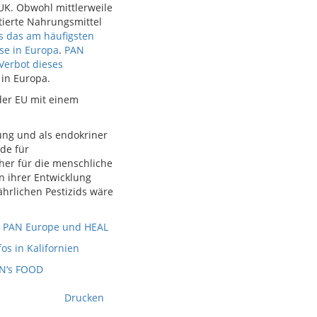
d UK. Obwohl mittlerweile
tierte Nahrungsmittel
s das am häufigsten
se in Europa
.
PAN
Verbot dieses
 in Europa.
der EU mit einem
lung und als endokriner
de für
cher für die menschliche
n ihrer Entwicklung
hrlichen Pestizids wäre
, PAN Europe und HEAL
s in Kalifornien
N‘s FOOD
Drucken