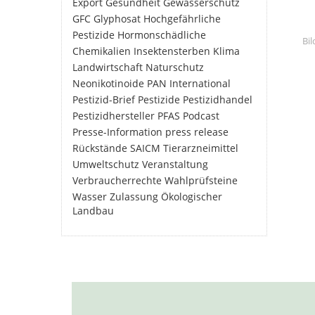
Export
Gesundheit
Gewässerschutz
GFC
Glyphosat
Hochgefährliche
Pestizide
Hormonschädliche
Bi
Chemikalien
Insektensterben
Klima
Landwirtschaft
Naturschutz
Neonikotinoide
PAN International
Pestizid-Brief
Pestizide
Pestizidhandel
Pestizidhersteller
PFAS
Podcast
Presse-Information
press release
Rückstände
SAICM
Tierarzneimittel
Umweltschutz
Veranstaltung
Verbraucherrechte
Wahlprüfsteine
Wasser
Zulassung
Ökologischer
Landbau