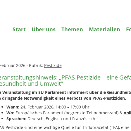
gifte
Wasser
Agrarökologie
Bildun
Start
Über uns
Themen
Materialien
F
ome
»
Pestizide
»
Veranstaltungshinweis: „PFAS-Pestizide – eine Ge
welt“
 Februar 2026
·
Rubrik:
Pestizide
eranstaltungshinweis: „PFAS-Pestizide – eine Gefa
esundheit und Umwelt“
e Veranstaltung im EU Parlament informiert über die Gesundheit
e dringende Notwendigkeit eines Verbots von PFAS-Pestiziden.
Wann:
24. Februar 2026, 14:00 – 17:00 Uhr
Wo:
Europäisches Parlament (begrenzte Teilnehmerzahl) &
onl
Sprachen:
Deutsch, Englisch und Französisch
AS-Pestizide sind eine wichtige Quelle für Trifluoracetat (TFA), ein