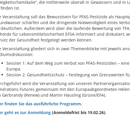
wigkeitschemikalie“, die mittlerweile überall in Gewässern und in 
 finden ist.
e Veranstaltung soll das Bewusstsein für PFAS-Pestizide als Hauptq
undwasser schärfen und die dringende Notwendigkeit eines Verbot
rdeutlichen. Außerdem wird über die laufende Bewertung von TFA
hörde für Lebensmittelsicherheit EFSA informiert und diskutiert, 
hutz der Gesundheit festgelegt werden können.
e Veranstaltung gliedert sich in zwei Themenblöcke mit jeweils an
diumsdiskussion:
Session 1: Auf dem Weg zum Verbot von PFAS-Pestiziden – eine
Europa
Session 2: Gesundheitsschutz – Festlegung von Grenzwerten für
rchgeführt wird die Veranstaltung von unseren Partnerorganisat
nérations Futures gemeinsam mit den Europaabgeordneten Hélene 
n Gerbrandy (Renew) und Martin Häusling (Grüne/EFA).
er finden Sie das ausführliche Programm
.
er geht es zur Anmeldung
(Anmeldefrist bis 19.02.26)
.