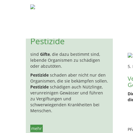
Pestizide
Biozide
Hormon
H
Um
Pestizide
sind
Gifte
, die dazu bestimmt sind,
lebende Organismen zu schädigen
oder abzutöten.
5.
Pestizide
schaden aber nicht nur den
V
Organismen, die sie bekämpfen sollen.
G
Pestizide
schädigen auch Nützlinge,
verunreinigen Gewässer und führen
Di
zu Vergiftungen und
di
schwerwiegenden Krankheiten bei
Menschen.
mehr
PF