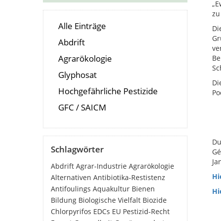
„E
zu
Alle Einträge
Di
Gr
Abdrift
ve
Agrarökologie
Be
Sc
Glyphosat
Di
Hochgefährliche Pestizide
Po
GFC / SAICM
Du
Schlagwörter
Gé
Ja
Abdrift
Agrar-Industrie
Agrarökologie
Hi
Alternativen
Antibiotika-Restistenz
Antifoulings
Aquakultur
Bienen
Hi
Bildung
Biologische Vielfalt
Biozide
Chlorpyrifos
EDCs
EU Pestizid-Recht