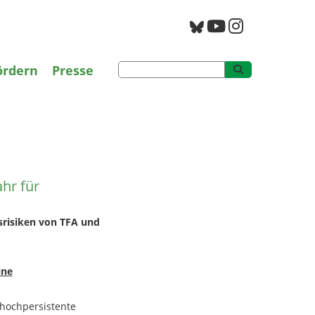
g
PAN Archiv
ördern
Presse
fahr für Gesundheit und
hr für
srisiken von TFA und
ine
e hochpersistente