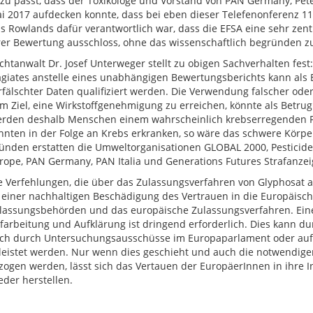
zu passt, dass der Toxikologe und Vorstand von PAN Germany, Pete
i 2017 aufdecken konnte, dass bei eben dieser Telefenonferenz 11
ss Rowlands dafür verantwortlich war, dass die EFSA eine sehr zen
rer Bewertung ausschloss, ohne das wissenschaftlich begründen z
chtanwalt Dr. Josef Unterweger stellt zu obigen Sachverhalten fest:
agiates anstelle eines unabhängigen Bewertungsberichts kann als 
rfälschter Daten qualifiziert werden. Die Verwendung falscher oder
m Ziel, eine Wirkstoffgenehmigung zu erreichen, könnte als Betru
rden deshalb Menschen einem wahrscheinlich krebserregenden Pe
nnten in der Folge an Krebs erkranken, so wäre das schwere Körpe
ünden erstatten die Umweltorganisationen GLOBAL 2000, Pesticide
rope, PAN Germany, PAN Italia und Generations Futures Strafanze
e Verfehlungen, die über das Zulassungsverfahren von Glyphosat a
 einer nachhaltigen Beschädigung des Vertrauen in die Europäisc
lassungsbehörden und das europäische Zulassungsverfahren. Ei
farbeitung und Aufklärung ist dringend erforderlich. Dies kann dur
ch durch Untersuchungsausschüsse im Europaparlament oder auf
leistet werden. Nur wenn dies geschieht und auch die notwendi
zogen werden, lässt sich das Vertauen der EuropäerInnen in ihre Ins
eder herstellen.