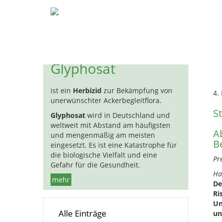
Pestizide
Biozide
Hormon
H
Glyphosat
ist ein
Herbizid
zur Bekämpfung von
4.
unerwünschter Ackerbegleitflora.
S
Glyphosat
wird in Deutschland und
weltweit mit Abstand am häufigsten
A
und mengenmäßig am meisten
B
eingesetzt. Es ist eine Katastrophe für
die biologische Vielfalt und eine
Pr
Gefahr für die Gesundheit.
Ha
mehr
De
Ri
Un
Alle Einträge
un