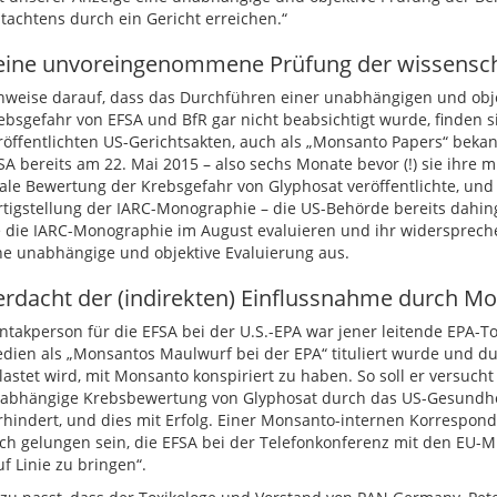
tachtens durch ein Gericht erreichen.“
eine unvoreingenommene Prüfung der wissensch
nweise darauf, dass das Durchführen einer unabhängigen und obj
ebsgefahr von EFSA und BfR gar nicht beabsichtigt wurde, finden si
röffentlichten US-Gerichtsakten, auch als „Monsanto Papers“ beka
SA bereits am 22. Mai 2015 – also sechs Monate bevor (!) sie ihre 
nale Bewertung der Krebsgefahr von Glyphosat veröffentlichte, und 
rtigstellung der IARC-Monographie – die US-Behörde bereits dahin
e die IARC-Monographie im August evaluieren und ihr widersprech
ne unabhängige und objektive Evaluierung aus.
erdacht der (indirekten) Einflussnahme durch M
ntakperson für die EFSA bei der U.S.-EPA war jener leitende EPA-Tox
dien als „Monsantos Maulwurf bei der EPA“ tituliert wurde und du
lastet wird, mit Monsanto konspiriert zu haben. So soll er versucht
abhängige Krebsbewertung von Glyphosat durch das US-Gesundhe
rhindert, und dies mit Erfolg. Einer Monsanto-internen Korrespond
ch gelungen sein, die EFSA bei der Telefonkonferenz mit den EU-Mi
uf Linie zu bringen“.