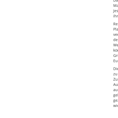
Da
Ma
Je
ih
Re
Pl
ve
de
We
kö
Gr
Eu
Di
zu
Zu
Au
au
ge
ge
wi