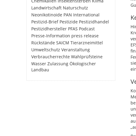
Chemikalien
Insektensterben
Klima
Gu
Landwirtschaft
Naturschutz
Neonikotinoide
PAN International
K
Pestizid-Brief
Pestizide
Pestizidhandel
Hi
Pestizidhersteller
PFAS
Podcast
Kr
Presse-Information
press release
ve
Rückstände
SAICM
Tierarzneimittel
EF
Umweltschutz
Veranstaltung
fi
Verbraucherrechte
Wahlprüfsteine
Fe
si
Wasser
Zulassung
Ökologischer
ei
Landbau
V
Ko
Me
be
un
ve
au
„a