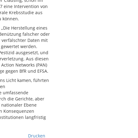
r Clausing, schon im
7 eine Intervention von
trale Krebsstudie aus
u können.
 „Die Herstellung eines
Benützung falscher oder
 verfälschter Daten mit
g gewertet werden.
stizid ausgesetzt, und
rverletzung. Aus diesen
 Action Networks (PAN)
ige gegen BfR und EFSA.
ns Licht kamen, führten
hen
ne umfassende
ch die Gerichte, aber
 nationaler Ebene
gen Konsequenzen
titutionen langfristig
Drucken