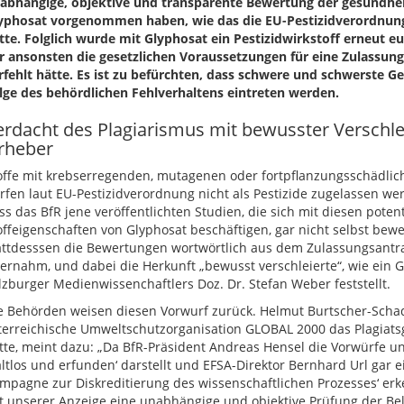
abhängige, objektive und transparente Bewertung der gesundhei
yphosat vorgenommen haben, wie das die EU-Pestizidverordnung
tte. Folglich wurde mit Glyphosat ein Pestizidwirkstoff erneut 
r ansonsten die gesetzlichen Voraussetzungen für eine Zulassung
rfehlt hätte. Es ist zu befürchten, dass schwere und schwerste G
lge des behördlichen Fehlverhaltens eintreten werden.
erdacht des Plagiarismus mit bewusster Verschle
rheber
offe mit krebserregenden, mutagenen oder fortpflanzungsschädlic
rfen laut EU-Pestizidverordnung nicht als Pestizide zugelassen wer
ss das BfR jene veröffentlichten Studien, die sich mit diesen potent
offeigenschaften von Glyphosat beschäftigen, gar nicht selbst bewe
attdesssen die Bewertungen wortwörtlich aus dem Zulassungsantra
ernahm, und dabei die Herkunft „bewusst verschleierte“, wie ein 
lzburger Medienwissenchaftlers Doz. Dr. Stefan Weber feststellt.
e Behörden weisen diesen Vorwurf zurück. Helmut Burtscher-Schad
terreichische Umweltschutzorganisation GLOBAL 2000 das Plagiats
tte, meint dazu: „Da BfR-Präsident Andreas Hensel die Vorwürfe u
altlos und erfunden‘ darstellt und EFSA-Direktor Bernhard Url gar ei
mpagne zur Diskreditierung des wissenschaftlichen Prozesses‘ erk
t unserer Anzeige eine unabhängige und objektive Prüfung der Bel