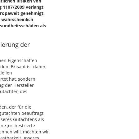
tlichen Risiken von
 1107/2009 verlangt
europaweit genehmigt,
 wahrscheinlich
esundheitsschäden als
ierung der
hen Eigenschaften
den. Brisant ist daher,
iellen
rtet hat, sondern
g der Hersteller
Gutachten des
en, der für die
gutachten beauftragt
nseres Gutachtens als
ne ‚orchestrierte
ennen will, möchten wir
astbarkeit unseres