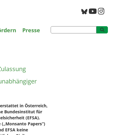
g
PAN Archiv
ördern
Presse
-Zulassung
Zulassung
 unabhängiger
stattet in Österreich,
e Bundesinstitut für
lsicherheit (EFSA).
 („Monsanto Papers“)
nd EFSA keine