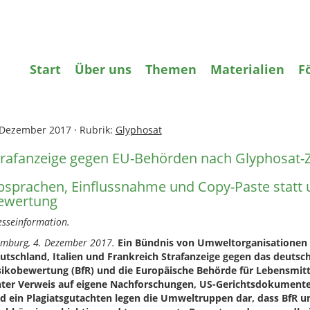
gifte
Wasser
Agrarökologie
Bildun
Start
Über uns
Themen
Materialien
F
ome
»
Pestizide
»
Strafanzeige gegen EU-Behörden nach Glyphosat
 Dezember 2017
·
Rubrik:
Glyphosat
trafanzeige gegen EU-Behörden nach Glyphosat-
bsprachen, Einflussnahme und Copy-Paste statt
ewertung
esseinformation.
mburg, 4. Dezember 2017.
Ein Bündnis von Umweltorganisationen er
utschland, Italien und Frankreich Strafanzeige gegen das deutsch
sikobewertung (BfR) und die Europäische Behörde für Lebensmitte
ter Verweis auf eigene Nachforschungen, US-Gerichtsdokumente
d ein Plagiatsgutachten legen die Umweltruppen dar, dass BfR u