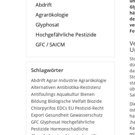
un
Abdrift
Gl
hä
Agrarökologie
de
Glyphosat
ve
Fo
Hochgefährliche Pestizide
V
GFC / SAICM
U
St
dü
Schlagwörter
da
St
Abdrift
Agrar-Industrie
Agrarökologie
st
Alternativen
Antibiotika-Restistenz
üb
Antifoulings
Aquakultur
Bienen
Sa
Bildung
Biologische Vielfalt
Biozide
Di
Chlorpyrifos
EDCs
EU Pestizid-Recht
ös
Export
Gesundheit
Gewässerschutz
ha
GFC
Glyphosat
Hochgefährliche
‚h
Ka
Pestizide
Hormonschädliche
mi