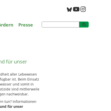
g
PAN Archiv
ördern
Presse
und für unser
nd für unser
dheit aller Lebewesen
ügbar ist. Beim Einsatz
ewässer und somit in
tizide sind mittlerweile
egen nachweisbar.
n tun? Informationen
 und für unser