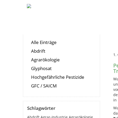
Pestizide
Biozide
Hormon
H
Tr
Alle Einträge
Abdrift
1.
Agrarökologie
P
Glyphosat
T
Hochgefährliche Pestizide
Wa
un
GFC / SAICM
vo
de
in
Schlagwörter
Wa
da
Abdrift
Agrar-Industrie
Agrarökologie