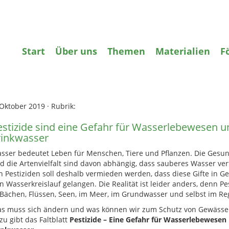
gifte
Wasser
Agrarökologie
Bildun
Start
Über uns
Themen
Materialien
F
ome
»
Pestizide
»
Pestizide sind eine Gefahr für Wasserlebewesen 
inkwasser
 Oktober 2019
·
Rubrik:
estizide sind eine Gefahr für Wasserlebewesen u
rinkwasser
sser bedeutet Leben für Menschen, Tiere und Pflanzen. Die Gesun
d die Artenvielfalt sind davon abhängig, dass sauberes Wasser verf
n Pestiziden soll deshalb vermieden werden, dass diese Gifte in G
n Wasserkreislauf gelangen. Die Realität ist leider anders, denn Pes
 Bächen, Flüssen, Seen, im Meer, im Grundwasser und selbst im R
s muss sich ändern und was können wir zum Schutz von Gewässer
zu gibt das Faltblatt
Pestizide – Eine Gefahr für Wasserlebewesen