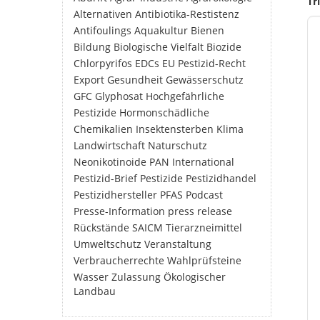
Tr
Alternativen
Antibiotika-Restistenz
Antifoulings
Aquakultur
Bienen
Bildung
Biologische Vielfalt
Biozide
Chlorpyrifos
EDCs
EU Pestizid-Recht
Export
Gesundheit
Gewässerschutz
GFC
Glyphosat
Hochgefährliche
Pestizide
Hormonschädliche
Chemikalien
Insektensterben
Klima
Landwirtschaft
Naturschutz
Neonikotinoide
PAN International
Pestizid-Brief
Pestizide
Pestizidhandel
Pestizidhersteller
PFAS
Podcast
Presse-Information
press release
Rückstände
SAICM
Tierarzneimittel
Umweltschutz
Veranstaltung
Verbraucherrechte
Wahlprüfsteine
Wasser
Zulassung
Ökologischer
Landbau