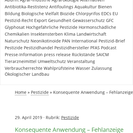
Antibiotika-Restistenz
Antifoulings
Aquakultur
Bienen
Bildung
Biologische Vielfalt
Biozide
Chlorpyrifos
EDCs
EU
Pestizid-Recht
Export
Gesundheit
Gewässerschutz
GFC
Glyphosat
Hochgefährliche Pestizide
Hormonschädliche
Chemikalien
Insektensterben
Klima
Landwirtschaft
Naturschutz
Neonikotinoide
PAN International
Pestizid-Brief
Pestizide
Pestizidhandel
Pestizidhersteller
PFAS
Podcast
Presse-Information
press release
Rückstände
SAICM
Tierarzneimittel
Umweltschutz
Veranstaltung
Verbraucherrechte
Wahlprüfsteine
Wasser
Zulassung
Ökologischer Landbau
Home
»
Pestizide
»
Konsequente Anwendung – Fehlanzeige
29. April 2019
·
Rubrik:
Pestizide
Konsequente Anwendung – Fehlanzeige