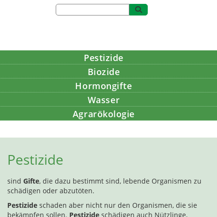
Pestizide
Biozide
Hormongifte
Wasser
Agrarökologie
Bildung
Pestizide
sind
Gifte
, die dazu bestimmt sind, lebende Organismen zu
schädigen oder abzutöten.
Pestizide
schaden aber nicht nur den Organismen, die sie
bekämpfen sollen.
Pestizide
schädigen auch Nützlinge,