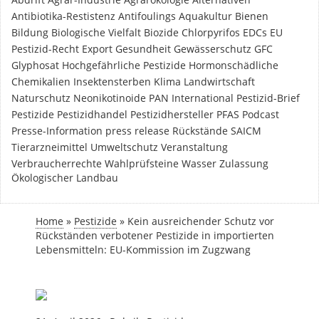
Antibiotika-Restistenz
Antifoulings
Aquakultur
Bienen
Bildung
Biologische Vielfalt
Biozide
Chlorpyrifos
EDCs
EU
Pestizid-Recht
Export
Gesundheit
Gewässerschutz
GFC
Glyphosat
Hochgefährliche Pestizide
Hormonschädliche
Chemikalien
Insektensterben
Klima
Landwirtschaft
Naturschutz
Neonikotinoide
PAN International
Pestizid-Brief
Pestizide
Pestizidhandel
Pestizidhersteller
PFAS
Podcast
Presse-Information
press release
Rückstände
SAICM
Tierarzneimittel
Umweltschutz
Veranstaltung
Verbraucherrechte
Wahlprüfsteine
Wasser
Zulassung
Ökologischer Landbau
Home
»
Pestizide
»
Kein ausreichender Schutz vor
Rückständen verbotener Pestizide in importierten
Lebensmitteln: EU-Kommission im Zugzwang