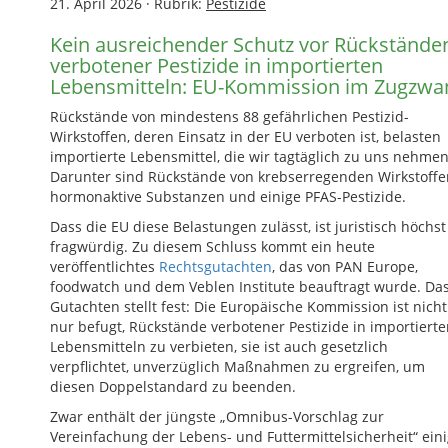
21. April 2026
·
Rubrik:
Pestizide
Kein ausreichender Schutz vor Rückstände
verbotener Pestizide in importierten
Lebensmitteln: EU-Kommission im Zugzwa
Rückstände von mindestens 88 gefährlichen Pestizid-
Wirkstoffen, deren Einsatz in der EU verboten ist, belasten
importierte Lebensmittel, die wir tagtäglich zu uns nehmen
Darunter sind Rückstände von krebserregenden Wirkstoffe
hormonaktive Substanzen und einige PFAS-Pestizide.
Dass die EU diese Belastungen zulässt, ist juristisch höchst
fragwürdig. Zu diesem Schluss kommt ein heute
veröffentlichtes
Rechtsgutachten
, das von PAN Europe,
foodwatch und dem Veblen Institute beauftragt wurde. Da
Gutachten stellt fest: Die Europäische Kommission ist nicht
nur befugt, Rückstände verbotener Pestizide in importiert
Lebensmitteln zu verbieten, sie ist auch gesetzlich
verpflichtet, unverzüglich Maßnahmen zu ergreifen, um
diesen Doppelstandard zu beenden.
Zwar enthält der jüngste „Omnibus-Vorschlag zur
Vereinfachung der Lebens- und Futtermittelsicherheit“ ein