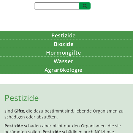
Pestizide
Biozide
Hormongifte
Wasser
Agrarökologie
Bildung
Pestizide
sind
Gifte
, die dazu bestimmt sind, lebende Organismen zu
schädigen oder abzutöten.
Pestizide
schaden aber nicht nur den Organismen, die sie
bekämpfen sollen.
Pestizide
schädigen auch Nützlinge,