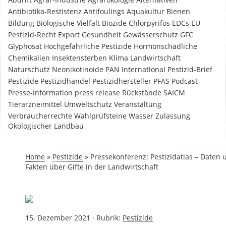
Antibiotika-Restistenz
Antifoulings
Aquakultur
Bienen
Bildung
Biologische Vielfalt
Biozide
Chlorpyrifos
EDCs
EU
Pestizid-Recht
Export
Gesundheit
Gewässerschutz
GFC
Glyphosat
Hochgefährliche Pestizide
Hormonschädliche
Chemikalien
Insektensterben
Klima
Landwirtschaft
Naturschutz
Neonikotinoide
PAN International
Pestizid-Brief
Pestizide
Pestizidhandel
Pestizidhersteller
PFAS
Podcast
Presse-Information
press release
Rückstände
SAICM
Tierarzneimittel
Umweltschutz
Veranstaltung
Verbraucherrechte
Wahlprüfsteine
Wasser
Zulassung
Ökologischer Landbau
Home
»
Pestizide
»
Pressekonferenz: Pestizidatlas – Daten 
Fakten über Gifte in der Landwirtschaft
15. Dezember 2021
·
Rubrik:
Pestizide