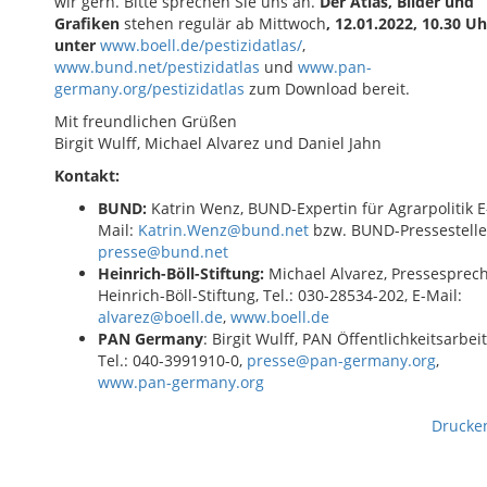
wir gern. Bitte sprechen Sie uns an.
Der Atlas, Bilder und
Grafiken
stehen regulär ab Mittwoch
, 12.01.2022, 10.30 Uh
unter
www.boell.de/pestizidatlas/
,
www.bund.net/pestizidatlas
und
www.pan-
germany.org/pestizidatlas
zum Download bereit.
Mit freundlichen Grüßen
Birgit Wulff, Michael Alvarez und Daniel Jahn
Kontakt:
BUND:
Katrin Wenz, BUND-Expertin für Agrarpolitik E
Mail:
Katrin.Wenz@bund.net
bzw. BUND-Pressestelle
presse@bund.net
Heinrich-Böll-Stiftung:
Michael Alvarez, Pressesprec
Heinrich-Böll-Stiftung, Tel.: 030-28534-202, E-Mail:
alvarez@boell.de
,
www.boell.de
PAN Germany
: Birgit Wulff, PAN Öffentlichkeitsarbeit
Tel.: 040-3991910-0,
presse@pan-germany.org
,
www.pan-germany.org
Drucke