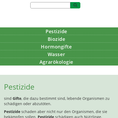
Pestizide
Biozide
Hormongifte
Wasser
Agrarökologie
Bildung
Pestizide
sind
Gifte
, die dazu bestimmt sind, lebende Organismen zu
schädigen oder abzutöten.
Pestizide
schaden aber nicht nur den Organismen, die sie
bekämpfen sollen.
Pestizide
schädigen auch Nützlinge,