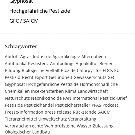
Glyphosat
Hochgefährliche Pestizide
GFC / SAICM
Schlagwörter
Abdrift
Agrar-Industrie
Agrarökologie
Alternativen
Antibiotika-Restistenz
Antifoulings
Aquakultur
Bienen
Bildung
Biologische Vielfalt
Biozide
Chlorpyrifos
EDCs
EU
Pestizid-Recht
Export
Gesundheit
Gewässerschutz
GFC
Glyphosat
Hochgefährliche Pestizide
Hormonschädliche
Chemikalien
Insektensterben
Klima
Landwirtschaft
Naturschutz
Neonikotinoide
PAN International
Pestizid-Brief
Pestizide
Pestizidhandel
Pestizidhersteller
PFAS
Podcast
Presse-Information
press release
Rückstände
SAICM
Tierarzneimittel
Umweltschutz
Veranstaltung
Verbraucherrechte
Wahlprüfsteine
Wasser
Zulassung
Ökologischer Landbau