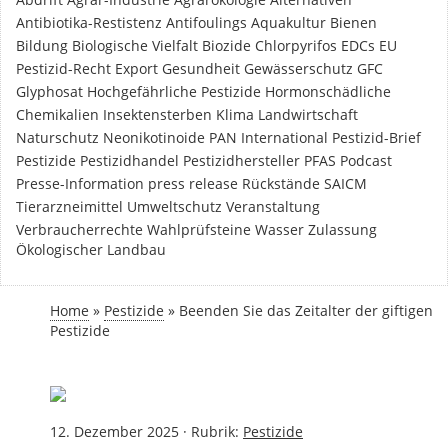
Antibiotika-Restistenz
Antifoulings
Aquakultur
Bienen
Bildung
Biologische Vielfalt
Biozide
Chlorpyrifos
EDCs
EU
Pestizid-Recht
Export
Gesundheit
Gewässerschutz
GFC
Glyphosat
Hochgefährliche Pestizide
Hormonschädliche
Chemikalien
Insektensterben
Klima
Landwirtschaft
Naturschutz
Neonikotinoide
PAN International
Pestizid-Brief
Pestizide
Pestizidhandel
Pestizidhersteller
PFAS
Podcast
Presse-Information
press release
Rückstände
SAICM
Tierarzneimittel
Umweltschutz
Veranstaltung
Verbraucherrechte
Wahlprüfsteine
Wasser
Zulassung
Ökologischer Landbau
Home
»
Pestizide
»
Beenden Sie das Zeitalter der giftigen
Pestizide
12. Dezember 2025
·
Rubrik:
Pestizide