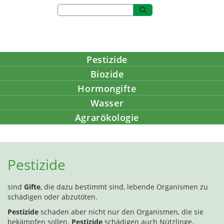
Pestizide
Biozide
Hormongifte
Wasser
Agrarökologie
Bildung
Pestizide
sind
Gifte
, die dazu bestimmt sind, lebende Organismen zu
schädigen oder abzutöten.
Pestizide
schaden aber nicht nur den Organismen, die sie
bekämpfen sollen.
Pestizide
schädigen auch Nützlinge,