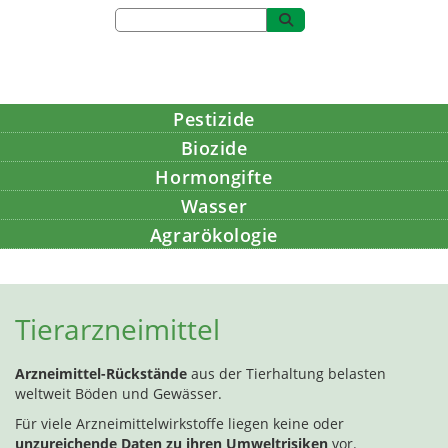
Pestizide
Biozide
Hormongifte
Wasser
Agrarökologie
Bildung
Tierarzneimittel
Arzneimittel-Rückstände
aus der Tierhaltung belasten
weltweit Böden und Gewässer.
Für viele Arzneimittelwirkstoffe liegen keine oder
unzureichende Daten zu ihren Umweltrisiken
vor.