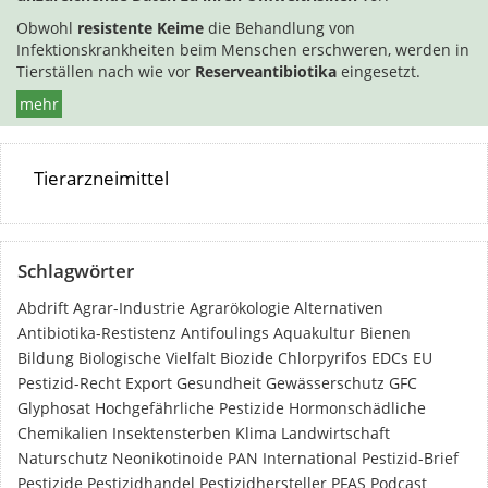
Obwohl
resistente Keime
die Behandlung von
Infektionskrankheiten beim Menschen erschweren, werden in
Tierställen nach wie vor
Reserveantibiotika
eingesetzt.
mehr
Tierarzneimittel
Schlagwörter
Abdrift
Agrar-Industrie
Agrarökologie
Alternativen
Antibiotika-Restistenz
Antifoulings
Aquakultur
Bienen
Bildung
Biologische Vielfalt
Biozide
Chlorpyrifos
EDCs
EU
Pestizid-Recht
Export
Gesundheit
Gewässerschutz
GFC
Glyphosat
Hochgefährliche Pestizide
Hormonschädliche
Chemikalien
Insektensterben
Klima
Landwirtschaft
Naturschutz
Neonikotinoide
PAN International
Pestizid-Brief
Pestizide
Pestizidhandel
Pestizidhersteller
PFAS
Podcast