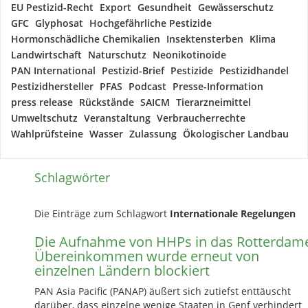
EU Pestizid-Recht
Export
Gesundheit
Gewässerschutz
GFC
Glyphosat
Hochgefährliche Pestizide
Hormonschädliche Chemikalien
Insektensterben
Klima
Landwirtschaft
Naturschutz
Neonikotinoide
PAN International
Pestizid-Brief
Pestizide
Pestizidhandel
Pestizidhersteller
PFAS
Podcast
Presse-Information
press release
Rückstände
SAICM
Tierarzneimittel
Umweltschutz
Veranstaltung
Verbraucherrechte
Wahlprüfsteine
Wasser
Zulassung
Ökologischer Landbau
Schlagwörter
Die Einträge zum Schlagwort
Internationale Regelungen
Die Aufnahme von HHPs in das Rotterdam
Übereinkommen wurde erneut von
einzelnen Ländern blockiert
PAN Asia Pacific (PANAP) äußert sich zutiefst enttäuscht
darüber, dass einzelne wenige Staaten in Genf verhindert