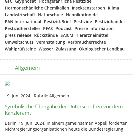
GFC
Glyphosat
Hochgefährliche Pestizide
Hormonschädliche Chemikalien
Insektensterben
Klima
Landwirtschaft
Naturschutz
Neonikotinoide
PAN International
Pestizid-Brief
Pestizide
Pestizidhandel
Pestizidhersteller
PFAS
Podcast
Presse-Information
press release
Rückstände
SAICM
Tierarzneimittel
Umweltschutz
Veranstaltung
Verbraucherrechte
Wahlprüfsteine
Wasser
Zulassung
Ökologischer Landbau
Allgemein
19. Juni 2024
·
Rubrik:
Allgemein
Symbolische Übergabe der Unterschriften vor dem
Kanzleramt
Berlin, 19. Juni 2024. In einem gemeinsamen Appell forderten
Nichtregierungsorganisationen heute die Bundesregierung