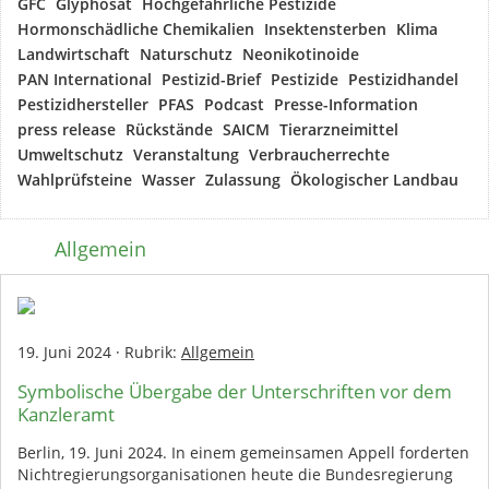
GFC
Glyphosat
Hochgefährliche Pestizide
Hormonschädliche Chemikalien
Insektensterben
Klima
Landwirtschaft
Naturschutz
Neonikotinoide
PAN International
Pestizid-Brief
Pestizide
Pestizidhandel
Pestizidhersteller
PFAS
Podcast
Presse-Information
press release
Rückstände
SAICM
Tierarzneimittel
Umweltschutz
Veranstaltung
Verbraucherrechte
Wahlprüfsteine
Wasser
Zulassung
Ökologischer Landbau
Allgemein
19. Juni 2024
·
Rubrik:
Allgemein
Symbolische Übergabe der Unterschriften vor dem
Kanzleramt
Berlin, 19. Juni 2024. In einem gemeinsamen Appell forderten
Nichtregierungsorganisationen heute die Bundesregierung