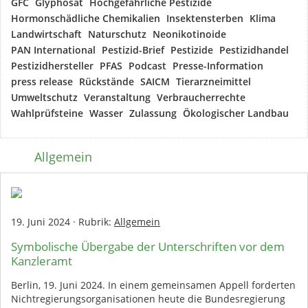
GFC
Glyphosat
Hochgefährliche Pestizide
Hormonschädliche Chemikalien
Insektensterben
Klima
Landwirtschaft
Naturschutz
Neonikotinoide
PAN International
Pestizid-Brief
Pestizide
Pestizidhandel
Pestizidhersteller
PFAS
Podcast
Presse-Information
press release
Rückstände
SAICM
Tierarzneimittel
Umweltschutz
Veranstaltung
Verbraucherrechte
Wahlprüfsteine
Wasser
Zulassung
Ökologischer Landbau
Allgemein
19. Juni 2024
·
Rubrik:
Allgemein
Symbolische Übergabe der Unterschriften vor dem
Kanzleramt
Berlin, 19. Juni 2024. In einem gemeinsamen Appell forderten
Nichtregierungsorganisationen heute die Bundesregierung