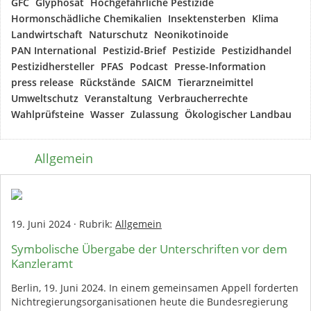
GFC
Glyphosat
Hochgefährliche Pestizide
Hormonschädliche Chemikalien
Insektensterben
Klima
Landwirtschaft
Naturschutz
Neonikotinoide
PAN International
Pestizid-Brief
Pestizide
Pestizidhandel
Pestizidhersteller
PFAS
Podcast
Presse-Information
press release
Rückstände
SAICM
Tierarzneimittel
Umweltschutz
Veranstaltung
Verbraucherrechte
Wahlprüfsteine
Wasser
Zulassung
Ökologischer Landbau
Allgemein
19. Juni 2024
·
Rubrik:
Allgemein
Symbolische Übergabe der Unterschriften vor dem
Kanzleramt
Berlin, 19. Juni 2024. In einem gemeinsamen Appell forderten
Nichtregierungsorganisationen heute die Bundesregierung