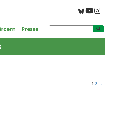
PAN Archiv
ördern
Presse
g
1
2
→