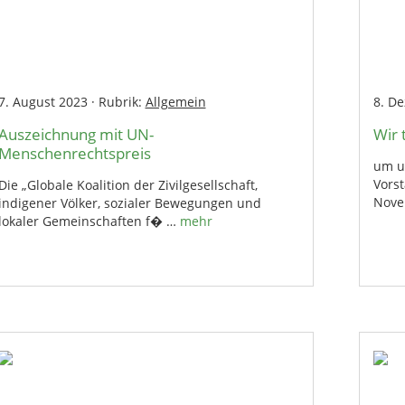
7. August 2023
·
Rubrik:
Allgemein
8. D
Auszeichnung mit UN-
Wir 
Menschenrechtspreis
um u
Vors
Die „Globale Koalition der Zivilgesellschaft,
Nove
indigener Völker, sozialer Bewegungen und
lokaler Gemeinschaften f� …
mehr