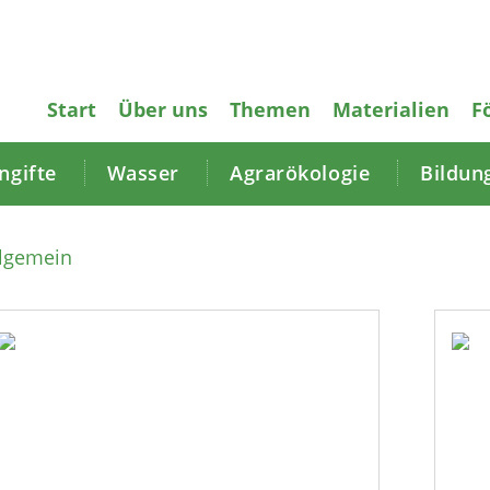
Start
Über uns
Themen
Materialien
F
gifte
Wasser
Agrarökologie
Bildun
llgemein