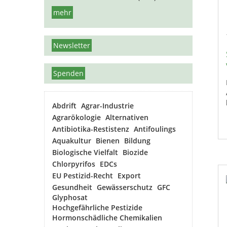
mehr
Newsletter
Spenden
Abdrift
Agrar-Industrie
Agrarökologie
Alternativen
Antibiotika-Restistenz
Antifoulings
Aquakultur
Bienen
Bildung
Biologische Vielfalt
Biozide
Chlorpyrifos
EDCs
EU Pestizid-Recht
Export
Gesundheit
Gewässerschutz
GFC
Glyphosat
Hochgefährliche Pestizide
Hormonschädliche Chemikalien