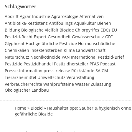
Schlagwörter
Abdrift
Agrar-Industrie
Agrarökologie
Alternativen
Antibiotika-Restistenz
Antifoulings
Aquakultur
Bienen
Bildung
Biologische Vielfalt
Biozide
Chlorpyrifos
EDCs
EU
Pestizid-Recht
Export
Gesundheit
Gewässerschutz
GFC
Glyphosat
Hochgefährliche Pestizide
Hormonschädliche
Chemikalien
Insektensterben
Klima
Landwirtschaft
Naturschutz
Neonikotinoide
PAN International
Pestizid-Brief
Pestizide
Pestizidhandel
Pestizidhersteller
PFAS
Podcast
Presse-Information
press release
Rückstände
SAICM
Tierarzneimittel
Umweltschutz
Veranstaltung
Verbraucherrechte
Wahlprüfsteine
Wasser
Zulassung
Ökologischer Landbau
Home
»
Biozid
»
Haushaltstipps: Sauber & hygienisch ohne
gefährliche Biozide